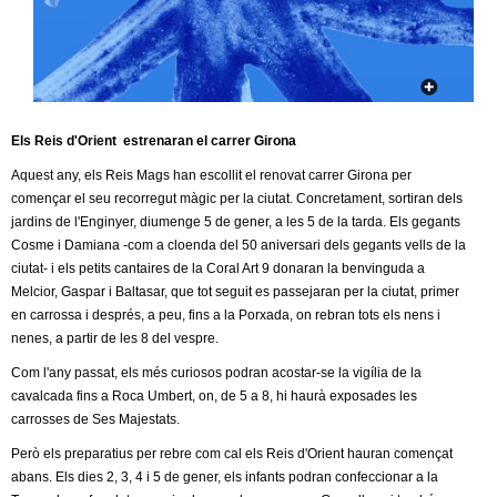
c
n
e
t
r
c
d
a
Els Reis d'Orient estrenaran el carrer Girona
e
Aquest any, els Reis Mags han escollit el renovat carrer Girona per
començar el seu recorregut màgic per la ciutat. Concretament, sortiran dels
G
jardins de l'Enginyer, diumenge 5 de gener, a les 5 de la tarda. Els gegants
Cosme i Damiana -com a cloenda del 50 aniversari dels gegants vells de la
r
ciutat- i els petits cantaires de la Coral Art 9 donaran la benvinguda a
Melcior, Gaspar i Baltasar, que tot seguit es passejaran per la ciutat, primer
a
en carrossa i després, a peu, fins a la Porxada, on rebran tots els nens i
nenes, a partir de les 8 del vespre.
n
Com l'any passat, els més curiosos podran acostar-se la vigília de la
cavalcada fins a Roca Umbert, on, de 5 a 8, hi haurà exposades les
o
carrosses de Ses Majestats.
l
Però els preparatius per rebre com cal els Reis d'Orient hauran començat
abans. Els dies 2, 3, 4 i 5 de gener, els infants podran confeccionar a la