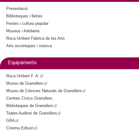
k
)
l
k
i
)
Presentació
s
Biblioteques i lletres
e
Festes i cultura popular
x
Museus i Adoberia
t
Roca Umbert Fàbrica de les Arts
e
Arts escèniques i música
r
n
a
Equipaments
l
)
Roca Umbert F. A.
(
Museu de Granollers
l
(
Museu de Ciències Naturals de Granollers
i
l
(
Centres Cívics Granollers
n
i
l
Biblioteques de Granollers
k
n
(
i
Teatre Auditori de Granollers
i
k
l
(
n
GRA
(
s
i
i
l
k
Cinema Edison
l
(
e
s
n
i
i
i
l
x
e
k
n
s