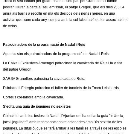
l
Troca el seu fanalet per guiar-los en el seu pas per Granollers; i també
podran lliurar la carta al seu emissari, el patge Gregori, que els dies 2, 3 i 4
anirà als barris a recollir en mà els desitjos dels nens i nenes, en una
e
activitat que, com cada any, compta amb la col·laboració de les associacions
de veïns.
r
s
Patrocinadors de la programació de Nadal i Reis
Aquests són els patrocinadors de la programació de Nadal i Reis:
La Caixa i Exclusives Armengol patrocinen la cavalcada de Reis i la visita
del patge Gregori.
SARSA Granollers patrocina la cavalcada de Reis.
Estabanell Energia patrocina el taller de fanalets de la Troca i els barris.
Correus col·labora amb la cavalcada.
S'edita una guia de joguines no sexistes
Coincidint amb les festes de Nadal, l'Ajuntament ha editat la guia "Infància,
jocs i joguines", amb recomanacions relacionades amb l'ús sexista de les
joguines. La difusió, que es farà arribar a les famílies a través de les escoles