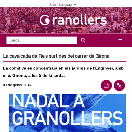
Vés
Select Language
▼
al
contingut
A
C
☰
F
e
j
o
r
La cavalcada de Reis surt des del carrer de Girona
c
r
u
a
La comitiva es concentrarà en els jardins de l'Enginyer, amb
m
n
el c. Girona, a les 5 de la tarda.
u
03
de gener
2014
l
t
a
a
r
i
m
d
e
e