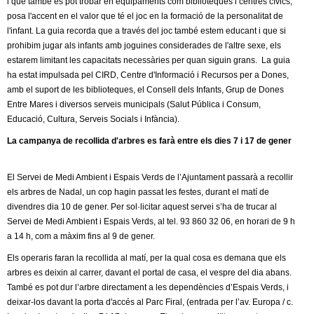
i que també es pot trobar en equipaments com biblioteques i centres cívics,
posa l'accent en el valor que té el joc en la formació de la personalitat de
l'infant. La guia recorda que a través del joc també estem educant i que si
prohibim jugar als infants amb joguines considerades de l'altre sexe, els
estarem limitant les capacitats necessàries per quan siguin grans. La guia
ha estat impulsada pel CIRD, Centre d'Informació i Recursos per a Dones,
amb el suport de les biblioteques, el Consell dels Infants, Grup de Dones
Entre Mares i diversos serveis municipals (Salut Pública i Consum,
Educació, Cultura, Serveis Socials i Infància).
La campanya de recollida d'arbres es farà entre els dies 7 i 17 de gener
El Servei de Medi Ambient i Espais Verds de l’Ajuntament passarà a recollir
els arbres de Nadal, un cop hagin passat les festes, durant el matí de
divendres dia 10 de gener. Per sol·licitar aquest servei s’ha de trucar al
Servei de Medi Ambient i Espais Verds, al tel. 93 860 32 06, en horari de 9 h
a 14 h, com a màxim fins al 9 de gener.
Els operaris faran la recollida al matí, per la qual cosa es demana que els
arbres es deixin al carrer, davant el portal de casa, el vespre del dia abans.
També es pot dur l’arbre directament a les dependències d’Espais Verds, i
deixar-los davant la porta d'accés al Parc Firal, (entrada per l’av. Europa / c.