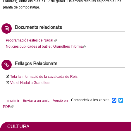
Londres), entre els dies 7 i 17 de gener. Els arbres recollits es porten a una
planta de compostatge.
Documents relacionats
Programació Festes de Nadal
(
Notícies publicades al butlletí Granollers Informa
l
(
i
l
n
i
Enllaços Relacionats
k
n
i
k
Tota la informació de la cavalcada de Reis
s
i
Viu el Nadal a Granollers
e
s
x
e
t
x
Comparteix a les xarxes:
F
T
Imprimir
Enviar a un amic
Versió en
e
t
a
w
PDF
(
r
e
c
i
l
n
r
e
t
b
t
i
a
n
o
e
n
l
a
CULTURA
o
r