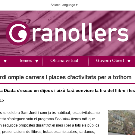
Vés
Select Language
▼
al
contingut
t
Temes
Oficina virtual
Govern Obert
di omple carrers i places d'activitats per a tothom
 Diada s'escau en dijous i això farà conviure la fira del llibre i 
15
 se celebra Sant Jordi i com ja és habitual, les activitats amb
festa s'apleguen sota el programa
Per l'abril lletres mil
. que
 seguit de propostes durant tot el mes i per a tots els públics
, presentacions de llibres, trobades amb autors, sardanes,