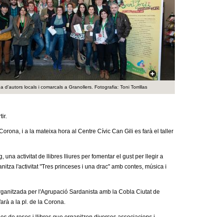
a
r
i
d
e
 d'autors locals i comarcals a Granollers. Fotografia: Toni Torrillas
c
e
tir.
r
a Corona, i a la mateixa hora al Centre Cívic Can Gili es farà el taller
c
una activitat de llibres lliures per fomentar el gust per llegir a
anitza l'activitat "Tres princeses i una drac" amb contes, música i
a
rganitzada per l'Agrupació Sardanista amb la Cobla Ciutat de
arà a la pl. de la Corona.