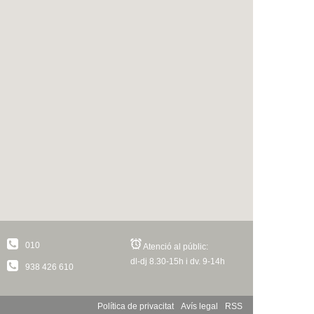
010
Atenció al públic:
dl-dj 8.30-15h i dv. 9-14h
938 426 610
Política de privacitat
Avís legal
RSS