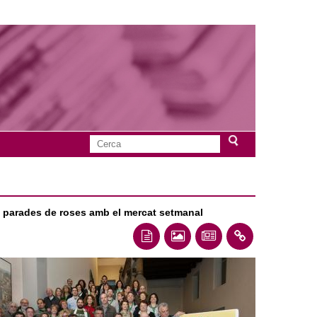
C
F
e
r
o
c
a
les parades de roses amb el mercat setmanal
r
m
u
l