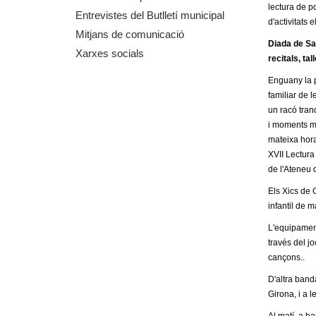
lectura de po
m
Entrevistes del Butlletí municipal
d'activitats e
Mitjans de comunicació
e
Diada de San
Xarxes socials
recitals, tal
n
Enguany la p
familiar de l
t
un racó tranq
i moments màg
d
mateixa hora
XVII Lectur
e
de l'Ateneu 
Els Xics de G
G
infantil de m
r
L'equipament 
través del jo
a
cançons..
D'altra band
n
Girona, i a l