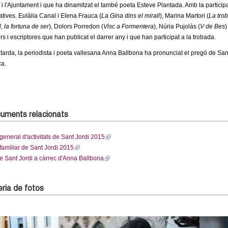
s i l'Ajuntament i que ha dinamitzat el també poeta Esteve Plantada. Amb la particip
atives. Eulàlia Canal i Elena Frauca (
La Gina dins el mirall
), Marina Martori (
La tro
 la fortuna de ser
), Dolors Porredon (
Visc a Formentera
), Núria Pujolàs (
V de Bes
)
rs i escriptores que han publicat el darrer any i que han participat a la trobada.
 tarda, la periodista i poeta vallesana Anna Ballbona ha pronunciat el pregó de Sant J
ca.
uments relacionats
eneral d'activitats de Sant Jordi 2015
(
amiliar de Sant Jordi 2015
(
l
e Sant Jordi a càrrec d'Anna Ballbona
l
(
i
i
l
n
n
i
k
ria de fotos
k
n
i
i
k
s
s
i
e
e
s
x