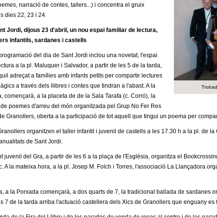
emes, narració de contes, tallers...) i concentra el gruix
ls dies 22, 23 i 24.
t Jordi, dijous 23 d'abril, un nou espai familiar de lectura,
lers infantils, sardanes i castells
rogramació del dia de Sant Jordi inclou una novetat, l'espai
ectura a la pl. Maluquer i Salvador, a partir de les 5 de la tarda,
uil adreçat a famílies amb infants petits per compartir lectures
ics a través dels llibres i contes que tindran a l'abast. A la
Trobada
, començarà, a la placeta de de la Sala Tarafa (c. Corró), la
a de poemes d'arreu del món organitzada pel Grup No Fer Res
de Granollers, oberta a la participació de tot aquell que tingui un poema per compar
ranollers organitzen el taller infantil i juvenil de castells a les 17.30 h a la pl. de l
anualitats de Sant Jordi.
juvenil del Gra, a partir de les 6 a la plaça de l'Església, organitza el Bookcrossing, 
c. A la mateixa hora, a la pl. Josep M. Folch i Torres, l'associació La Llançadora org
a, a la Porxada començarà, a dos quarts de 7, la tradicional ballada de sardanes o
es 7 de la tarda arriba l'actuació castellera dels Xics de Granollers que enguany es f