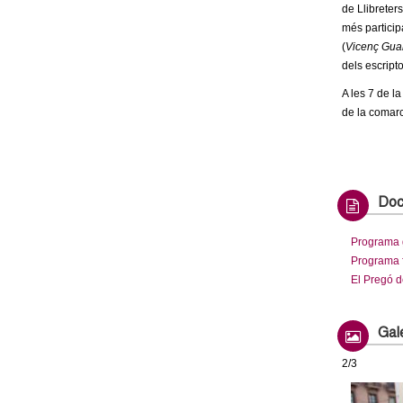
de Llibreter
més particip
(
Vicenç Gual,
dels escripto
A les 7 de la
de la comar
Doc
Programa g
Programa f
El Pregó d
Gale
2/3