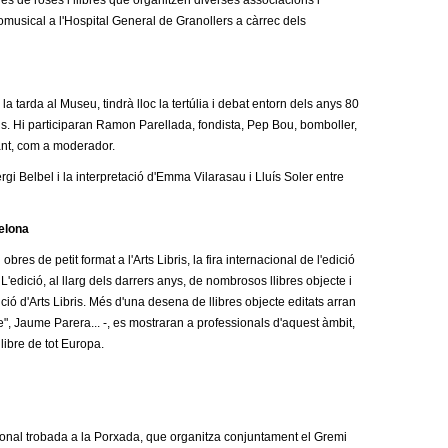
des de roses i llibres que organitzen diverses associacions i
icomusical a l'Hospital General de Granollers a càrrec dels
 la tarda al Museu, tindrà lloc la tertúlia i debat entorn dels anys 80
s. Hi participaran Ramon Parellada, fondista, Pep Bou, bomboller,
ant, com a moderador.
gi Belbel i la interpretació d'Emma Vilarasau i Lluís Soler entre
celona
bres de petit format a l'Arts Libris, la fira internacional de l'edició
'edició, al llarg dels darrers anys, de nombrosos llibres objecte i
ició d'Arts Libris. Més d'una desena de llibres objecte editats arran
e", Jaume Parera... -, es mostraran a professionals d'aquest àmbit,
llibre de tot Europa.
dicional trobada a la Porxada, que organitza conjuntament el Gremi