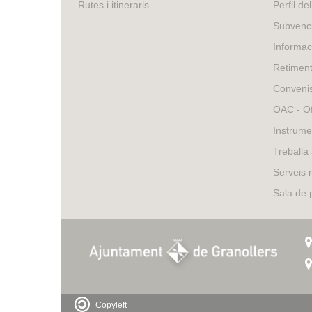
is
Rutes i itineraris
Perfil de
external)
Subvenci
Informac
Retimen
Conveni
OAC - Of
Instrume
Treballa
Serveis 
Sala de
Copyleft