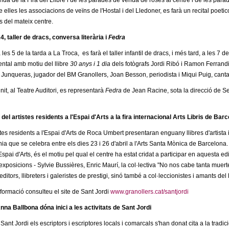
anda de la Fira del Llibre i de les parades de venda de roses al centre i de les para
re elles les associacions de veïns de l'Hostal i del Lledoner, es farà un recital poet
s del mateix centre.
, taller de dracs, conversa literària i
Fedra
les 5 de la tarda a La Troca, es farà el taller infantil de dracs, i més tard, a les 7 de
ental amb motiu del llibre
30 anys i 1 dia
dels fotògrafs Jordi Ribó i Ramon Ferrandi
Junqueras, jugador del BM Granollers, Joan Besson, periodista i Miqui Puig, cant
 nit, al Teatre Auditori, es representarà
Fedra
de Jean Racine, sota la direcció de Ser
 del artistes residents a l'Espai d'Arts a la fira internacional Arts Libris de Bar
stes residents a l'Espai d'Arts de Roca Umbert presentaran enguany llibres d'artista i o
a que se celebra entre els dies 23 i 26 d'abril a l'Arts Santa Mònica de Barcelona. L
Espai d'Arts, és el motiu pel qual el centre ha estat cridat a participar en aquesta ed
exposicions - Sylvie Bussières, Enric Maurí, la col·lectiva "No nos cabe tanta muert
itors, llibreters i galeristes de prestigi, sinó també a col·leccionistes i amants del 
formació consulteu el site de Sant Jordi
www.granollers.cat/santjordi
nna Ballbona dóna inici a les activitats de Sant Jordi
 Sant Jordi els escriptors i escriptores locals i comarcals s'han donat cita a la tra