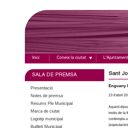
Inici
Coneix la ciutat
L'Ajuntamen
A
j
Sant Jor
SALA DE PREMSA
u
Enguany la
Presentació
Notes de premsa
23
d'abril
20
n
Resums Ple Municipal
Aquest dijous
t
Marca de ciutat
motiu de la 
Logotip municipal
contempla un
a
(espectacles
Butlletí Municipal