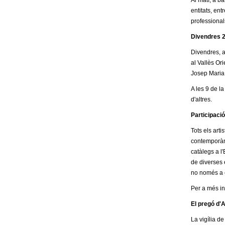
o
Al matí, a b
entitats, ent
l
professional
Divendres 24
l
Divendres, a 
al Vallès Ori
e
Josep Maria 
r
A les 9 de la
d'altres.
s
Participació
Tots els arti
contemporàni
catàlegs a l'
de diverses 
no només a ed
Per a més in
El pregó d'A
La vigília de