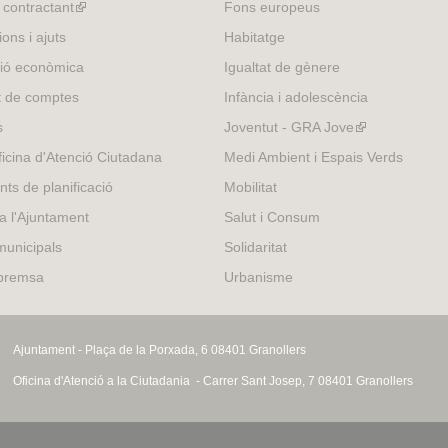
l contractant
(link
Fons europeus
is
ons i ajuts
Habitatge
external)
ió econòmica
Igualtat de gènere
t de comptes
Infància i adolescència
s
Joventut - GRA Jove
(link
is
icina d'Atenció Ciutadana
Medi Ambient i Espais Verds
external)
nts de planificació
Mobilitat
 a l'Ajuntament
Salut i Consum
municipals
Solidaritat
 premsa
Urbanisme
Ajuntament - Plaça de la Porxada, 6 08401 Granollers
Oficina d'Atenció a la Ciutadania - Carrer Sant Josep, 7 08401 Granollers