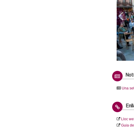
A
Not
Una set
Enl
Lloc we
Guia de 