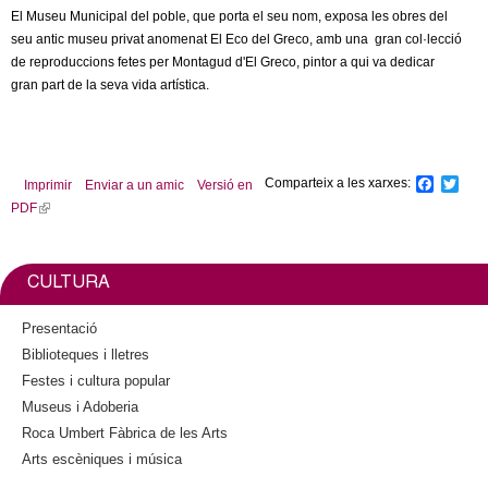
El Museu Municipal del poble, que porta el seu nom, exposa les obres del
seu antic museu privat anomenat El Eco del Greco, amb una gran col·lecció
de reproduccions fetes per Montagud d'El Greco, pintor a qui va dedicar
gran part de la seva vida artística.
Comparteix a les xarxes:
F
T
Imprimir
Enviar a un amic
Versió en
a
w
PDF
(
c
i
l
e
t
b
t
i
o
e
n
CULTURA
o
r
k
k
i
Presentació
s
Biblioteques i lletres
e
Festes i cultura popular
x
Museus i Adoberia
t
Roca Umbert Fàbrica de les Arts
e
Arts escèniques i música
r
n