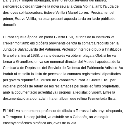
L'any 1937, Miquel Montagud, aleshores conservador del Museu,
l
s'encarrega d'organitzar-ne la nova seu a la Casa Molina, amb l'ajuda de
dos joves col·laboradors, Esteve Velilla i Manel Loren. Precisament el
e
primer, Esteve Velilla, ha estat present aquesta tarda en l'acte públic de
donació.
r
Durant aquella època, en plena Guerra Civil, el fons de la institució va
s
créixer molt amb els dipòsits provinents de tota la comarca recollits per la
Junta de Salvaguarda del Patrimoni. Professor interí de dibuix a l'Institut de
Granollers fins al 1938, un any després va obtenir plaça a Olot, si bé va
tornar a Granollers, on va ser nomenat director del Museu i apoderat de la
Comisaría de Depósitos del Servicio de Defensa del Patrimonio Artístico. Va
traduir al castellà la llista de peces de la comarca registrades i dipositades
pel govern republicà al Museu de Granollers durant la Guerra Civil, per
iniciar el procés de retorn de les reclamades pel seus legítims propietaris,
amb la documentació acreditativa i segons la legislació vigent. Entre la
documentació ara donada hi ha un àlbum que relliga l'esmentada llista.
El 1941 va ser nomenat professor de dibuix a Terrassa i als anys cinquanta,
a Tarragona. Un cop jubilat, va establir-se a Cabacés, on va seguir
ensenyant tècnica pictòrica als joves de la vila.