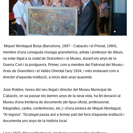
c
n
e
t
r
c
d
a
e
Miquel Montagud Borja (Barcelona, 1897 - Cabacés / el Priorat, 1984),
membre d'una coneguda nissaga granollerina, artista i professor de dibuix,
G
va estar lligat a la ciutat de Granollers i al Museu, durant els anys de la
Guerra Civil i la postguerra. Primer, com a membre del Patronat del Museu -
r
Arxiu de Granollers i el Vallès Oriental l'any 1934, i més endavant com a
director d'aquesta institució, a inicis dels anys quaranta.
a
Joan Robles, hereu del seu llegat i director del Museu Municipal de
n
Cabacés, on va passar els darrers anys de la seva vida, ha fet donació al
Museu d'una trentena de documents (de tipus oficial, professional,
o
fotografies, cartes, conferències, etc.) i d'una pintura de Miquel Montagud,
"Al·legoria". Tot plegat passa així a formar part del fons d'aquesta institució i
documenta uns anys de la història local.
l