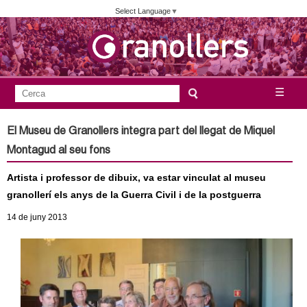
Vés
Select Language
▼
al
contingut
A
C
☰
F
e
j
o
r
El Museu de Granollers integra part del llegat de Miquel
c
r
u
Montagud al seu fons
a
m
n
Artista i professor de dibuix, va estar vinculat al museu
u
granollerí els anys de la Guerra Civil i de la postguerra
l
t
14
de juny
2013
a
a
r
i
m
d
e
e