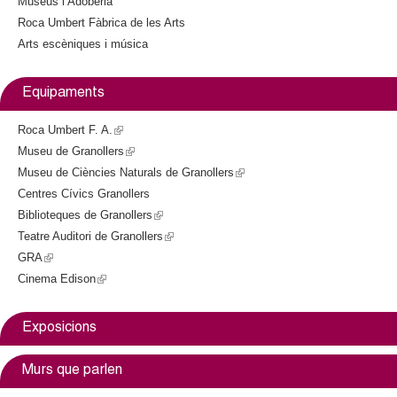
Museus i Adoberia
t
l
Roca Umbert Fàbrica de les Arts
e
)
Arts escèniques i música
r
n
a
Equipaments
l
)
Roca Umbert F. A.
(
Museu de Granollers
l
(
Museu de Ciències Naturals de Granollers
i
l
(
Centres Cívics Granollers
n
i
l
Biblioteques de Granollers
k
n
(
i
Teatre Auditori de Granollers
i
k
l
(
n
GRA
(
s
i
i
l
k
Cinema Edison
l
(
e
s
n
i
i
i
l
x
e
k
n
s
n
i
t
x
i
k
e
Exposicions
k
n
e
t
s
i
x
i
k
r
e
e
s
t
Murs que parlen
s
i
n
r
x
e
e