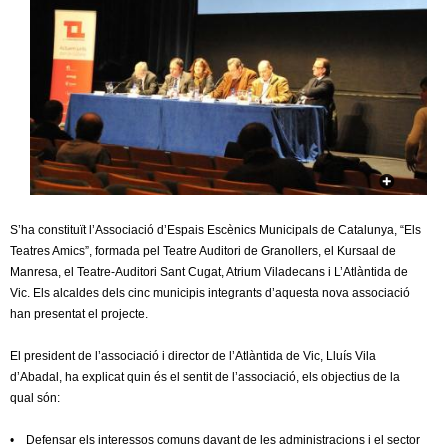
c
n
e
t
r
c
d
a
e
G
S’ha constituït l’Associació d’Espais Escènics Municipals de Catalunya, “Els
r
Teatres Amics”, formada pel Teatre Auditori de Granollers, el Kursaal de
Manresa, el Teatre-Auditori Sant Cugat, Atrium Viladecans i L’Atlàntida de
a
Vic. Els alcaldes dels cinc municipis integrants d’aquesta nova associació
han presentat el projecte.
n
El president de l’associació i director de l’Atlàntida de Vic, Lluís Vila
o
d’Abadal, ha explicat quin és el sentit de l’associació, els objectius de la
qual són:
l
• Defensar els interessos comuns davant de les administracions i el sector