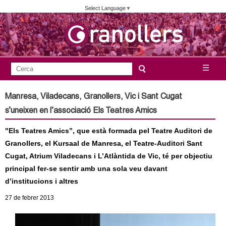
Vés
Select Language
▼
al
contingut
A
C
☰
F
e
j
o
r
Manresa, Viladecans, Granollers, Vic i Sant Cugat
c
r
u
s’uneixen en l’associació Els Teatres Amics
a
m
n
"Els Teatres Amics”, que està formada pel Teatre Auditori de
u
Granollers, el Kursaal de Manresa, el Teatre-Auditori Sant
l
t
Cugat, Atrium Viladecans i L’Atlàntida de Vic, té per objectiu
a
principal fer-se sentir amb una sola veu davant
a
r
d’institucions i altres
i
m
27
de febrer
2013
d
e
e