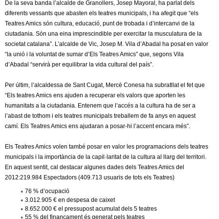
De la seva banda l’alcalde de Granollers, Josep Mayoral, ha parlat dels
diferents vessants que abasten els teatres municipals, i ha afegit que “els
Teatres Amics són cultura, educació, punt de trobada i d’intercanvi de la
ciutadania. Són una eina imprescindible per exercitar la musculatura de la
societat catalana”. L’alcalde de Vic, Josep M. Vila d’Abadal ha posat en valor
“la unió i la voluntat de sumar d’Els Teatres Amics” que, segons Vila
d’Abadal “servirà per equilibrar la vida cultural del país”.
Per últim, l’alcaldessa de Sant Cugat, Mercè Conesa ha subratllat el fet que
“Els teatres Amics ens ajuden a recuperar els valors que aporten les
humanitats a la ciutadania. Entenem que l’accés a la cultura ha de ser a
l’abast de tothom i els teatres municipals treballem de fa anys en aquest
camí. Els Teatres Amics ens ajudaran a posar-hi l’accent encara més”.
Els Teatres Amics volen també posar en valor les programacions dels teatres
municipals i la importància de la capil·laritat de la cultura al llarg del territori.
En aquest sentit, cal destacar algunes dades dels Teatres Amics del
2012:219.984 Espectadors (409.713 usuaris de tots els Teatres)
76 % d’ocupació
3.012.905 € en despesa de caixet
8.652.000 € el pressupost acumulat dels 5 teatres
55 % del finançament és generat pels teatres