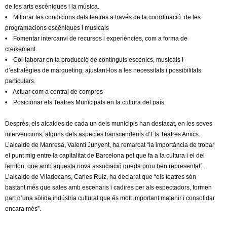
l
de les arts escèniques i la música.
• Millorar les condicions dels teatres a través de la coordinació de les
e
programacions escèniques i musicals
• Fomentar intercanvi de recursos i experiències, com a forma de
r
creixement.
• Col·laborar en la producció de continguts escènics, musicals i
s
d’estratègies de màrqueting, ajustant-los a les necessitats i possibilitats
particulars.
• Actuar com a central de compres
• Posicionar els Teatres Municipals en la cultura del país.
Després, els alcaldes de cada un dels municipis han destacat, en les seves
intervencions, alguns dels aspectes transcendents d’Els Teatres Amics.
L’alcalde de Manresa, Valentí Junyent, ha remarcat “la importància de trobar
el punt mig entre la capitalitat de Barcelona pel que fa a la cultura i el del
territori, que amb aquesta nova associació queda prou ben representat”.
L’alcalde de Viladecans, Carles Ruiz, ha declarat que “els teatres són
bastant més que sales amb escenaris i cadires per als espectadors, formen
part d’una sòlida indústria cultural que és molt important matenir i consolidar
encara més”.