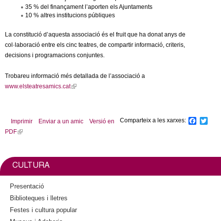
35 % del finançament l’aporten els Ajuntaments
10 % altres institucions públiques
La constitució d’aquesta associació és el fruit que ha donat anys de
col·laboració entre els cinc teatres, de compartir informació, criteris,
decisions i programacions conjuntes.
Trobareu informació més detallada de l’associació a
www.elsteatresamics.cat
(
l
i
n
Comparteix a les xarxes:
F
T
Imprimir
Enviar a un amic
Versió en
k
a
w
PDF
(
c
i
i
l
e
t
s
b
t
i
e
o
e
n
CULTURA
o
r
x
k
k
t
i
Presentació
e
s
Biblioteques i lletres
r
e
Festes i cultura popular
n
x
a