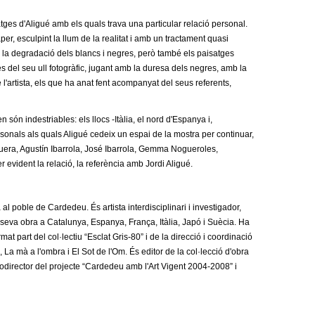
tges d'Aligué amb els quals trava una particular relació personal.
aper, esculpint la llum de la realitat i amb un tractament quasi
n la degradació dels blancs i negres, però també els paisatges
s del seu ull fotogràfic, jugant amb la duresa dels negres, amb la
e l'artista, els que ha anat fent acompanyat del seus referents,
són indestriables: els llocs -Itàlia, el nord d'Espanya i,
rsonals als quals Aligué cedeix un espai de la mostra per continuar,
uera, Agustín Ibarrola, José Ibarrola, Gemma Nogueroles,
evident la relació, la referència amb Jordi Aligué.
al poble de Cardedeu. És artista interdisciplinari i investigador,
la seva obra a Catalunya, Espanya, França, Itàlia, Japó i Suècia. Ha
mat part del col·lectiu “Esclat Gris-80” i de la direcció i coordinació
 La mà a l'ombra i El Sot de l'Om. És editor de la col·lecció d'obra
 codirector del projecte “Cardedeu amb l'Art Vigent 2004-2008” i