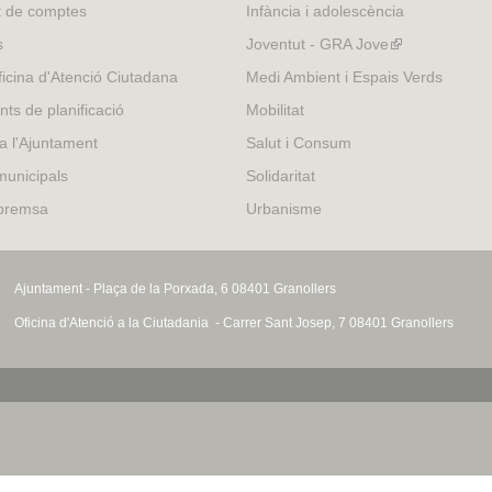
t de comptes
Infància i adolescència
s
Joventut - GRA Jove
(link
is
icina d'Atenció Ciutadana
Medi Ambient i Espais Verds
external)
nts de planificació
Mobilitat
 a l'Ajuntament
Salut i Consum
municipals
Solidaritat
 premsa
Urbanisme
Ajuntament - Plaça de la Porxada, 6 08401 Granollers
Oficina d'Atenció a la Ciutadania - Carrer Sant Josep, 7 08401 Granollers