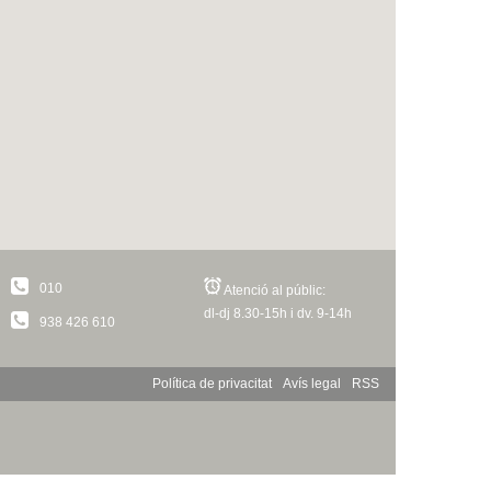
010
Atenció al públic:
dl-dj 8.30-15h i dv. 9-14h
938 426 610
Política de privacitat
Avís legal
RSS