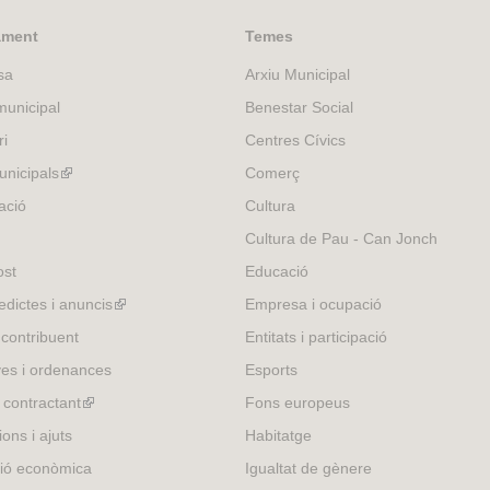
n
k
ament
Temes
i
sa
Arxiu Municipal
s
e
unicipal
Benestar Social
x
ri
Centres Cívics
t
e
nicipals
(link
Comerç
r
is
ació
Cultura
n
external)
Cultura de Pau - Can Jonch
a
l
ost
Educació
)
edictes i anuncis
(link
Empresa i ocupació
is
 contribuent
Entitats i participació
external)
es i ordenances
Esports
l contractant
(link
Fons europeus
is
ons i ajuts
Habitatge
external)
ió econòmica
Igualtat de gènere