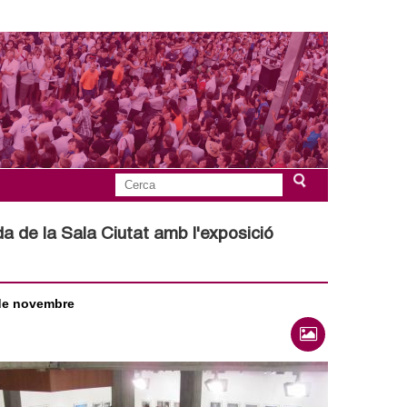
C
F
e
r
a de la Sala Ciutat amb l'exposició
o
c
a
r
 de novembre
m
u
l