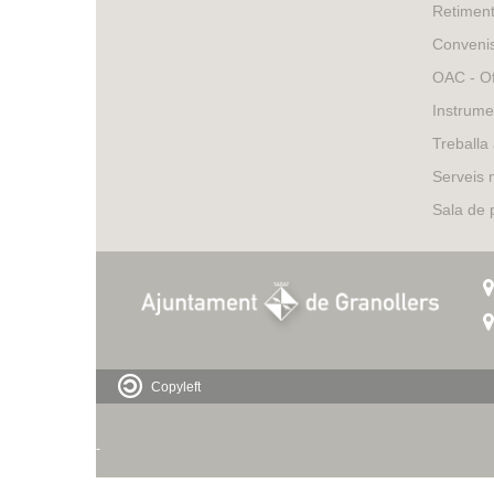
Retimen
Conveni
OAC - Of
Instrume
Treballa
Serveis 
Sala de
Copyleft
-