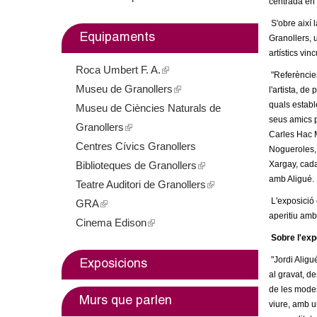
centrada en e
m
S'obre així 
Equipaments
Granollers, u
e
artístics vincu
Roca Umbert F. A.
(
n
"Referències
Museu de Granollers
l
(
l'artista, de
t
quals establ
Museu de Ciències Naturals de
i
l
seus amics 
Granollers
(
n
i
d
Carles Hac M
Centres Cívics Granollers
l
k
n
Nogueroles, 
e
Biblioteques de Granollers
i
i
k
(
Xargay, cada
amb Aligué.
Teatre Auditori de Granollers
n
s
i
l
(
G
L'exposició 
GRA
(
k
e
s
i
l
aperitiu amb 
Cinema Edison
l
i
(
x
e
n
i
r
Sobre l'exp
i
s
l
t
x
k
n
a
n
e
i
e
t
i
k
"Jordi Aligué
Exposicions
al gravat, de
k
x
n
r
e
s
i
n
de les modes
i
t
k
n
r
e
s
Murs que parlen
viure, amb u