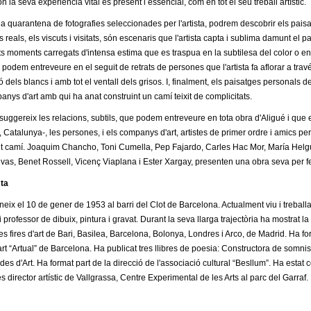
on la seva experiència vital és present i essencial, com en tot el seu treball artístic.
na quarantena de fotografies seleccionades per l'artista, podrem descobrir els paisa
 reals, els viscuts i visitats, són escenaris que l'artista capta i sublima damunt el p
tits moments carregats d'intensa estima que es traspua en la subtilesa del color o e
odem entreveure en el seguit de retrats de persones que l'artista fa aflorar a travé
 dels blancs i amb tot el ventall dels grisos. I, finalment, els paisatges personals d
anys d'art amb qui ha anat construint un camí teixit de complicitats.
uggereix les relacions, subtils, que podem entreveure en tota obra d'Aligué i que en 
 Catalunya-, les persones, i els companys d'art, artistes de primer ordre i amics pe
nt camí. Joaquim Chancho, Toni Cumella, Pep Fajardo, Carles Hac Mor, María Helg
as, Benet Rossell, Vicenç Viaplana i Ester Xargay, presenten una obra seva per fer 
sta
neix el 10 de gener de 1953 al barri del Clot de Barcelona. Actualment viu i treballa 
 professor de dibuix, pintura i gravat. Durant la seva llarga trajectòria ha mostrat 
les fires d'art de Bari, Basilea, Barcelona, Bolonya, Londres i Arco, de Madrid. Ha for
art “Artual” de Barcelona. Ha publicat tres llibres de poesia: Constructora de somnis,
des d'Art. Ha format part de la direcció de l'associació cultural “Besllum”. Ha estat
 director artístic de Vallgrassa, Centre Experimental de les Arts al parc del Garraf.