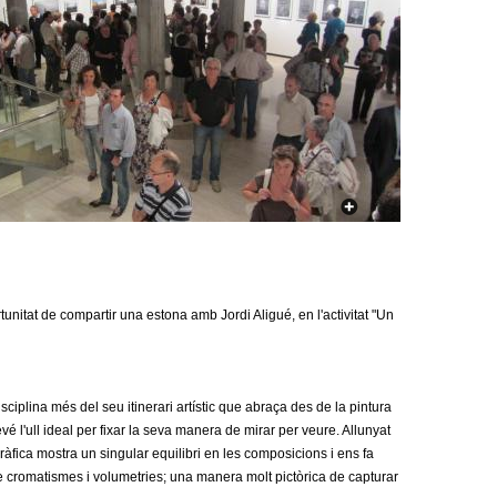
a
r
i
d
e
c
e
r
nitat de compartir una estona amb Jordi Aligué, en l'activitat "Un
c
a
ciplina més del seu itinerari artístic que abraça des de la pintura
vé l'ull ideal per fixar la seva manera de mirar per veure. Allunyat
fica mostra un singular equilibri en les composicions i ens fa
e cromatismes i volumetries; una manera molt pictòrica de capturar