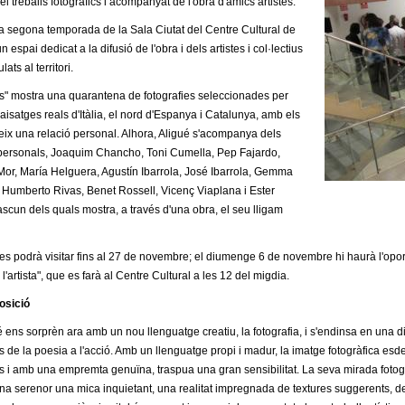
l treballs fotogràfics i acompanyat de l'obra d'amics artistes.
la segona temporada de la Sala Ciutat del Centre Cultural de
n espai dedicat a la difusió de l'obra i dels artistes i col·lectius
lats al territori.
" mostra una quarantena de fotografies seleccionades per
 paisatges reals d'Itàlia, el nord d'Espanya i Catalunya, amb els
eix una relació personal. Alhora, Aligué s'acompanya dels
personals, Joaquim Chancho, Toni Cumella, Pep Fajardo,
or, María Helguera, Agustín Ibarrola, José Ibarrola, Gemma
Humberto Rivas, Benet Rossell, Vicenç Viaplana i Ester
scun dels quals mostra, a través d'una obra, el seu lligam
es podrà visitar fins al 27 de novembre; el diumenge 6 de novembre hi haurà l'oportu
l'artista", que es farà al Centre Cultural a les 12 del migdia.
osició
 ens sorprèn ara amb un nou llenguatge creatiu, la fotografia, i s'endinsa en una dis
s de la poesia a l'acció. Amb un llenguatge propi i madur, la imatge fotogràfica esde
 i amb una empremta genuïna, traspua una gran sensibilitat. La seva mirada fotogrà
na serenor una mica inquietant, una realitat impregnada de textures suggerents, d