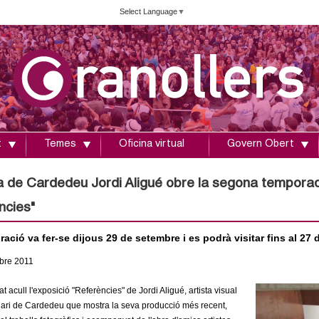
Vés
Select Language
▼
al
contingut
t
Temes
Oficina virtual
Govern Obert
ta de Cardedeu Jordi Aligué obre la segona temporad
ncies"
ació va fer-se dijous 29 de setembre i es podrà visitar fins al 27
bre
2011
t acull l'exposició "Referències" de Jordi Aligué, artista visual
inari de Cardedeu que mostra la seva producció més recent,