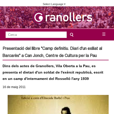
Vés
Select Language
▼
al
contingut
A
C
☰
F
e
j
o
r
Presentació del llibre "Camp definitiu. Diari d'un exiliat al
c
r
u
Barcarès" a Can Jonch, Centre de Cultura per la Pau
a
m
n
Dins dels actes de Granollers, Vila Oberta a la Pau, es
u
presenta el dietari d'un soldat de l'exèrcit republicà, escrit
l
t
en un camp d'internament del Rosselló l'any 1939
a
a
16
de maig
2011
r
i
m
d
e
e