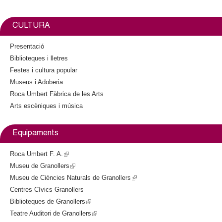
l
e
t
b
t
i
o
e
n
CULTURA
o
r
k
k
i
Presentació
s
Biblioteques i lletres
e
Festes i cultura popular
x
Museus i Adoberia
t
Roca Umbert Fàbrica de les Arts
e
Arts escèniques i música
r
n
a
Equipaments
l
)
Roca Umbert F. A.
(
Museu de Granollers
l
(
Museu de Ciències Naturals de Granollers
i
l
(
Centres Cívics Granollers
n
i
l
Biblioteques de Granollers
k
n
(
i
Teatre Auditori de Granollers
i
k
l
(
n