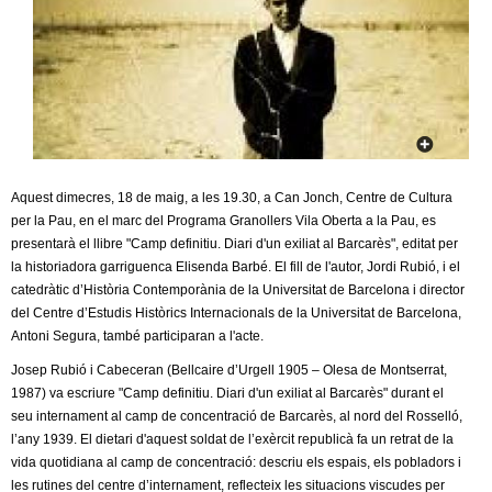
c
n
e
t
r
c
d
a
e
Aquest dimecres, 18 de maig, a les 19.30, a Can Jonch, Centre de Cultura
G
per la Pau, en el marc del Programa Granollers Vila Oberta a la Pau, es
presentarà el llibre "Camp definitiu. Diari d'un exiliat al Barcarès", editat per
r
la historiadora garriguenca Elisenda Barbé. El fill de l'autor, Jordi Rubió, i el
catedràtic d’Història Contemporània de la Universitat de Barcelona i director
a
del Centre d’Estudis Històrics Internacionals de la Universitat de Barcelona,
Antoni Segura, també participaran a l'acte.
n
Josep Rubió i Cabeceran (Bellcaire d’Urgell 1905 – Olesa de Montserrat,
1987) va escriure "Camp definitiu. Diari d'un exiliat al Barcarès" durant el
o
seu internament al camp de concentració de Barcarès, al nord del Rosselló,
l’any 1939. El dietari d'aquest soldat de l’exèrcit republicà fa un retrat de la
l
vida quotidiana al camp de concentració: descriu els espais, els pobladors i
les rutines del centre d’internament, reflecteix les situacions viscudes per