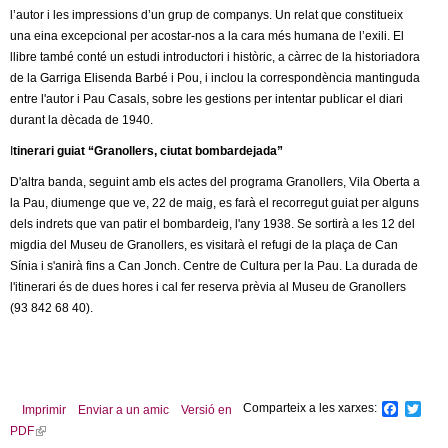
l
l’autor i les impressions d’un grup de companys. Un relat que constitueix
una eina excepcional per acostar-nos a la cara més humana de l’exili. El
e
llibre també conté un estudi introductori i històric, a càrrec de la historiadora
de la Garriga Elisenda Barbé i Pou, i inclou la correspondència mantinguda
r
entre l'autor i Pau Casals, sobre les gestions per intentar publicar el diari
durant la dècada de 1940.
s
I
tinerari guiat “Granollers, ciutat bombardejada”
D'altra banda, seguint amb els actes del programa Granollers, Vila Oberta a
la Pau, diumenge que ve, 22 de maig, es farà el recorregut guiat per alguns
dels indrets que van patir el bombardeig, l'any 1938. Se sortirà a les 12 del
migdia del Museu de Granollers, es visitarà el refugi de la plaça de Can
Sínia i s'anirà fins a Can Jonch. Centre de Cultura per la Pau. La durada de
l'itinerari és de dues hores i cal fer reserva prèvia al Museu de Granollers
(93 842 68 40).
Comparteix a les xarxes:
F
T
Imprimir
Enviar a un amic
Versió en
a
w
PDF
(
c
i