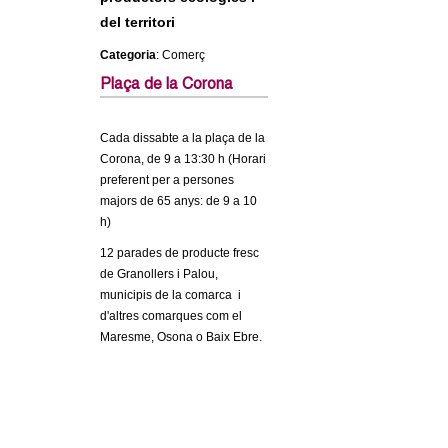
c
n
del territori
e
Categoria
: Comerç
t
r
Plaça de la Corona
c
d
a
Cada dissabte a la plaça de la
e
Corona, de 9 a 13:30 h (Horari
preferent per a persones
G
majors de 65 anys: de 9 a 10
h)
r
12 parades de producte fresc
de Granollers i Palou,
a
municipis de la comarca i
d'altres comarques com el
n
Maresme, Osona o Baix Ebre.
o
l