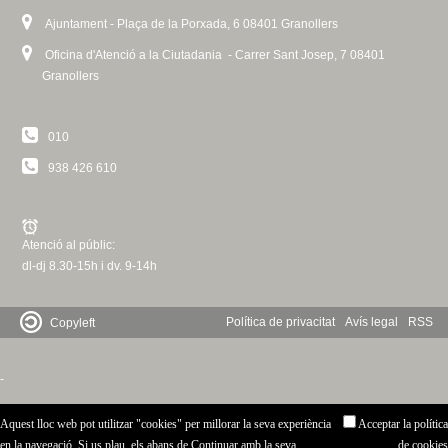
Ajuntament - Plaça de la Porxada, 6 08401 Granollers
Oficina d'Atenció a la Ciutadania - Carrer Sant Josep, 7 08401
Granollers
010
938 426 610
Atenció al públic:
dl-dj 8.30-15h i dv. 9-14h
Política de privacitat
Avís legal
RSS
Copyleft
-
Aquest lloc web pot utilitzar "cookies" per millorar la seva experiència
Acceptar la política
en la navegació. Si us plau, els abans de Continuar amb la seva
de cookies