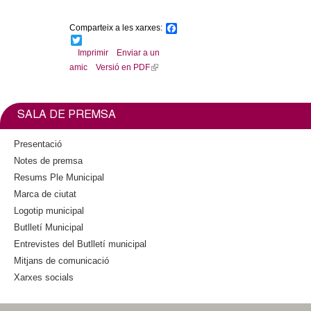
l
Comparteix a les xarxes:
F
e
a
T
c
w
Imprimir
Enviar a un
e
r
i
amic
Versió en PDF
(
b
t
l
o
t
s
o
e
i
k
r
n
SALA DE PREMSA
k
i
Presentació
s
Notes de premsa
e
Resums Ple Municipal
x
Marca de ciutat
t
Logotip municipal
e
Butlletí Municipal
r
n
Entrevistes del Butlletí municipal
a
Mitjans de comunicació
l
Xarxes socials
)