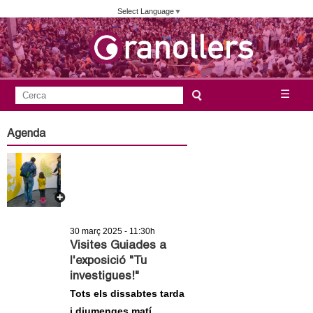
Vés
Select Language
▼
al
contingut
A
C
☰
F
e
j
o
r
Agenda
c
r
u
a
m
n
u
l
t
a
30 març 2025 - 11:30h
a
r
Visites Guiades a
l'exposició "Tu
i
m
investigues!"
d
Tots els dissabtes tarda
e
e
i diumenges matí