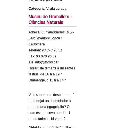
c
n
Categoria
: Visita guiada
e
Museu de Granollers -
t
r
Ciències Naturals
c
d
Adreça:
C. Palaudàries, 102 -
a
Jardí d'Antoni Jonch i
e
Cuspinera
Telèfon:
93 870 96 51
G
Fax:
93 870 96 51
a/e:
info@mcng.cat
r
Horari: de dimarts a dissabte i
festius, de 16 h a 19 h.
a
Diumenge, d’11 h a 14 h
n
Vols saber com descobrir què
ha menjat un depredador a
o
partir d’una egagròpila? O
com és una cova per dins i
l
quins animals hi viuen?
Dirigida a un públic familiar, la