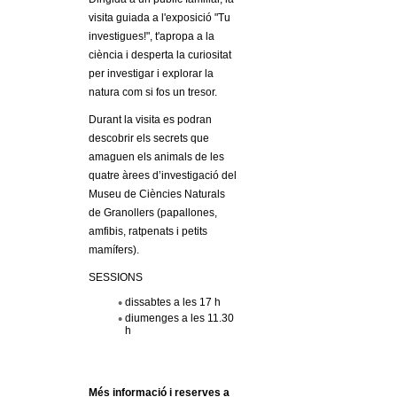
l
visita guiada a l'exposició "Tu
investigues!", t'apropa a la
e
ciència i desperta la curiositat
per investigar i explorar la
r
natura com si fos un tresor.
s
Durant la visita es podran
descobrir els secrets que
amaguen els animals de les
quatre àrees d’investigació del
Museu de Ciències Naturals
de Granollers (papallones,
amfibis, ratpenats i petits
mamífers).
SESSIONS
dissabtes a les 17 h
diumenges a les 11.30
h
Més informació i reserves a