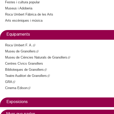
Festes i cultura popular
x
Museus i Adoberia
t
Roca Umbert Fàbrica de les Arts
e
Arts escèniques i música
r
n
a
Equipaments
l
)
Roca Umbert F. A.
(
Museu de Granollers
l
(
Museu de Ciències Naturals de Granollers
i
l
(
Centres Cívics Granollers
n
i
l
Biblioteques de Granollers
k
n
(
i
Teatre Auditori de Granollers
i
k
l
(
n
GRA
(
s
i
i
l
k
Cinema Edison
l
(
e
s
n
i
i
i
l
x
e
k
n
s
n
i
t
x
i
k
e
Exposicions
k
n
e
t
s
i
x
i
k
r
e
e
s
t