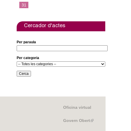
31
Cercador d'actes
Per paraula
Per categoria
Oficina virtual
Govern Obert
(link
is