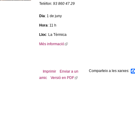
Telèfon:
93 860 47 29
Dia
: 1 de juny
Hora
: 11 h
Lloc
: La Tèrmica
Més informació
(
l
i
n
k
Comparteix a les xarxes:
Imprimir
Enviar a un
i
amic
Versió en PDF
(
s
l
e
i
x
n
t
k
e
i
r
s
n
e
a
x
l
t