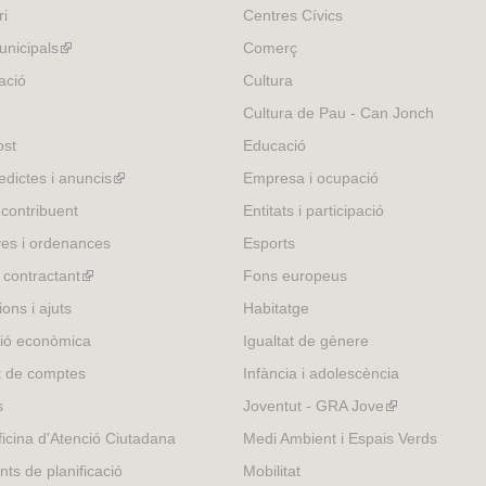
ri
Centres Cívics
nicipals
(link
Comerç
is
ació
Cultura
external)
Cultura de Pau - Can Jonch
ost
Educació
edictes i anuncis
(link
Empresa i ocupació
is
 contribuent
Entitats i participació
external)
es i ordenances
Esports
l contractant
(link
Fons europeus
is
ons i ajuts
Habitatge
external)
ió econòmica
Igualtat de gènere
t de comptes
Infància i adolescència
s
Joventut - GRA Jove
(link
is
icina d'Atenció Ciutadana
Medi Ambient i Espais Verds
external)
nts de planificació
Mobilitat