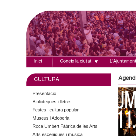
Inici
Coneix la ciutat
L'Ajuntamen
A
j
Agend
CULTURA
u
Presentació
Biblioteques i lletres
n
Festes i cultura popular
t
Museus i Adoberia
Roca Umbert Fàbrica de les Arts
a
Arts escèniques i música