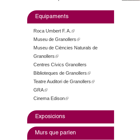
m
Equipaments
e
Roca Umbert F. A.
(
n
Museu de Granollers
l
(
t
Museu de Ciències Naturals de
i
l
Granollers
(
n
i
d
Centres Cívics Granollers
l
k
n
e
Biblioteques de Granollers
i
i
k
(
Teatre Auditori de Granollers
n
s
i
l
(
G
GRA
(
k
e
s
i
l
Cinema Edison
l
i
(
x
e
n
i
r
i
s
l
t
x
k
n
a
n
e
i
e
t
i
k
Exposicions
k
x
n
r
e
s
i
n
i
t
k
n
r
e
s
Murs que parlen