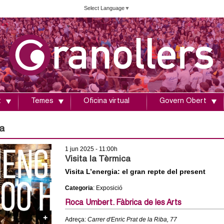
Vés
Select Language
▼
al
contingut
t
Temes
Oficina virtual
Govern Obert
a
1 jun 2025 - 11:00h
Visita la Tèrmica
Visita L’energia: el gran repte del present
Categoria
: Exposició
Roca Umbert. Fàbrica de les Arts
Adreça:
Carrer d'Enric Prat de la Riba, 77