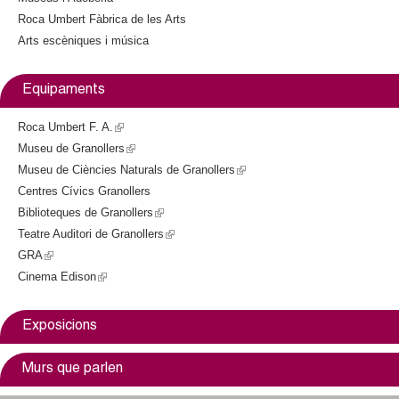
t
Roca Umbert Fàbrica de les Arts
e
Arts escèniques i música
r
n
a
Equipaments
l
)
Roca Umbert F. A.
(
Museu de Granollers
l
(
Museu de Ciències Naturals de Granollers
i
l
(
Centres Cívics Granollers
n
i
l
Biblioteques de Granollers
k
n
(
i
Teatre Auditori de Granollers
i
k
l
(
n
GRA
(
s
i
i
l
k
Cinema Edison
l
(
e
s
n
i
i
i
l
x
e
k
n
s
n
i
t
x
i
k
e
Exposicions
k
n
e
t
s
i
x
i
k
r
e
e
s
t
Murs que parlen
s
i
n
r
x
e
e