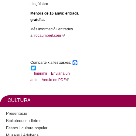
Lingüística.
Menors de 16 anys: entrada
gratuïta.
Més informació i entrades
a:
rocaumbert.com
(
l
i
n
k
Comparteix a les xarxes:
F
i
a
T
c
w
Imprimir
Enviar a un
s
e
i
amic
Versió en PDF
(
e
b
t
l
x
o
t
o
e
i
t
k
r
n
e
CULTURA
k
r
i
n
Presentació
s
a
Biblioteques i lletres
e
l
Festes i cultura popular
x
)
Museus i Adoberia