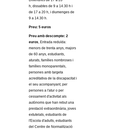
Divendres de 17 a 20
h, dissabtes de 9 a 14.30 h i
de 17 a 20 h, i diumenges de
9 a 14.30 h.
Preu: 5 euros
Preu amb descompte: 2
euros
, Entrada reduïda:
menors de trenta anys, majors
de 60 anys, estudiants,
aturats, famílies nombroses i
famílies monoparentals,
persones amb targeta
acreditativa de la discapacitat i
el seu acompanyant, per
persones a l'atur o per
cessament d'activitat als
autònoms que han rebut una
prestació extraordinària, joves
extutelats, estudiants de
l'Escola d'adults, estudiants
del Centre de Normalització