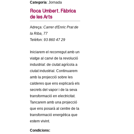
Categoria
: Jornada
c
n
e
Roca Umbert. Fàbrica
de les Arts
t
r
Adreça:
Carrer d'Enric Prat de
c
d
la Riba, 77
a
Telèfon:
93 860 47 29
e
Iniciarem el recorregut amb un
G
viatge al canvi de la revolució
industrial: de ciutat agrícola a
r
ciutat industrial. Continuarem
amb la projecció sobre les
a
calderes que ens explicarà els
secrets del vapor i de la seva
transformació en electricitat.
n
Tancarem amb una projecció
que ens posarà al centre de la
o
transformació energètica que
estem vivint.
l
Condicions: