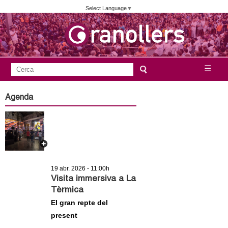
Vés
Select Language
▼
al
contingut
A
C
☰
F
e
j
o
r
Agenda
c
r
u
a
m
n
u
l
t
a
19 abr. 2026 - 11:00h
a
r
Visita immersiva a La
Tèrmica
i
m
El gran repte del
d
present
e
e