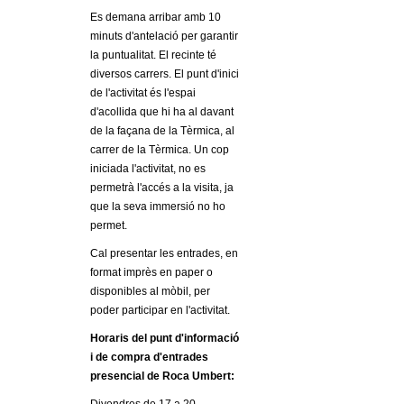
l
Es demana arribar amb 10
minuts d'antelació per garantir
e
la puntualitat. El recinte té
diversos carrers. El punt d'inici
r
de l'activitat és l'espai
d'acollida que hi ha al davant
s
de la façana de la Tèrmica, al
carrer de la Tèrmica. Un cop
iniciada l'activitat, no es
permetrà l'accés a la visita, ja
que la seva immersió no ho
permet.
Cal presentar les entrades, en
format imprès en paper o
disponibles al mòbil, per
poder participar en l'activitat.
Horaris del punt d'informació
i de compra d'entrades
presencial de Roca Umbert: