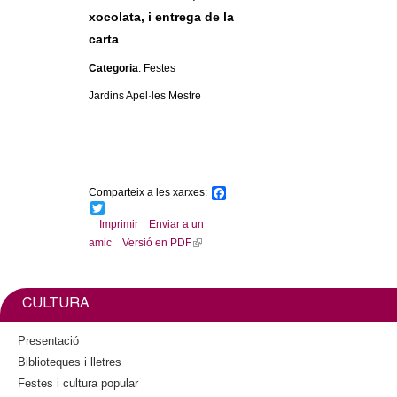
c
xocolata, i entrega de la
n
e
carta
t
r
Categoria
: Festes
c
d
Jardins Apel·les Mestre
a
e
G
Comparteix a les xarxes:
F
a
T
r
c
w
Imprimir
Enviar a un
e
i
amic
Versió en PDF
(
a
b
t
l
o
t
o
e
i
n
k
r
n
CULTURA
k
o
i
Presentació
s
l
Biblioteques i lletres
e
Festes i cultura popular
x