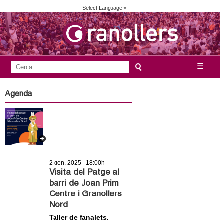
Vés
Select Language
▼
al
contingut
A
C
☰
F
e
j
o
r
Agenda
c
r
u
a
m
n
u
l
t
a
2 gen. 2025 - 18:00h
a
r
Visita del Patge al
barri de Joan Prim
i
m
Centre i Granollers
d
Nord
e
e
Taller de fanalets,