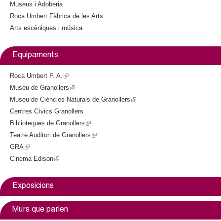
l
Museus i Adoberia
t
Roca Umbert Fàbrica de les Arts
e
e
Arts escèniques i música
r
n
r
a
Equipaments
l
s
)
Roca Umbert F. A.
(
Museu de Granollers
l
(
Museu de Ciències Naturals de Granollers
i
l
(
Centres Cívics Granollers
n
i
l
Biblioteques de Granollers
k
n
(
i
Teatre Auditori de Granollers
i
k
l
(
n
GRA
(
s
i
i
l
k
Cinema Edison
l
(
e
s
n
i
i
i
l
x
e
k
n
s
n
i
t
x
i
k
e
Exposicions
k
n
e
t
s
i
x
i
k
r
e
e
s
t
Murs que parlen
s
i
n
r
x
e
e