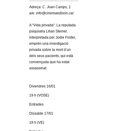
c
n
Adreça:
C. Joan Camps, 1
e
a/e:
info@cinemaedison.cat
t
r
A “Vida privada“: La reputada
c
d
psiquiatra Lilian Steiner,
a
interpretada per Jodie Foster,
emprèn una investigació
e
privada sobre la mort d’un
dels seus pacients, qui està
G
convençuda que ha estat
assassinat.
r
a
Divendres 16/01
n
19 h (VOSE)
Entrades
o
Dissabte 17/01
l
18 h (VE)