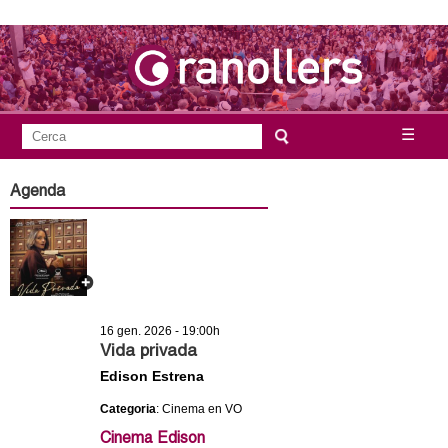
Vés
al
contingut
A
C
☰
F
e
j
o
r
Agenda
c
r
u
a
m
n
u
l
t
a
16 gen. 2026 - 19:00h
a
r
Vida privada
i
Edison Estrena
m
d
Categoria
: Cinema en VO
e
e
Cinema Edison