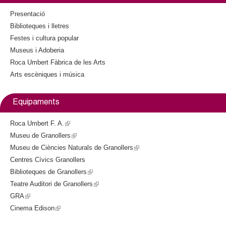
k
i
Presentació
s
Biblioteques i lletres
e
Festes i cultura popular
x
Museus i Adoberia
t
Roca Umbert Fàbrica de les Arts
e
Arts escèniques i música
r
n
a
Equipaments
l
)
Roca Umbert F. A.
(
Museu de Granollers
l
(
Museu de Ciències Naturals de Granollers
i
l
(
Centres Cívics Granollers
n
i
l
Biblioteques de Granollers
k
n
(
i
Teatre Auditori de Granollers
i
k
l
(
n
GRA
(
s
i
i
l
k
Cinema Edison
l
(
e
s
n
i
i
i
l
x
e
k
n
s