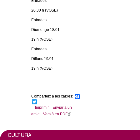
Entrades
l
20.30 h (VOSE)
e
Entrades
r
Diumenge 18/01
19 h (VOSE)
s
Entrades
Dilluns 19/01
19 h (VOSE)
Comparteix a les xarxes:
F
a
T
c
w
Imprimir
Enviar a un
e
i
amic
Versió en PDF
(
b
t
l
o
t
o
e
i
k
r
n
CULTURA