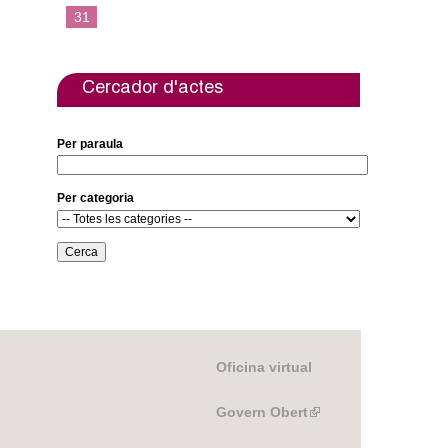
31
Cercador d'actes
Per paraula
Per categoria
Oficina virtual
Govern Obert
(link
is