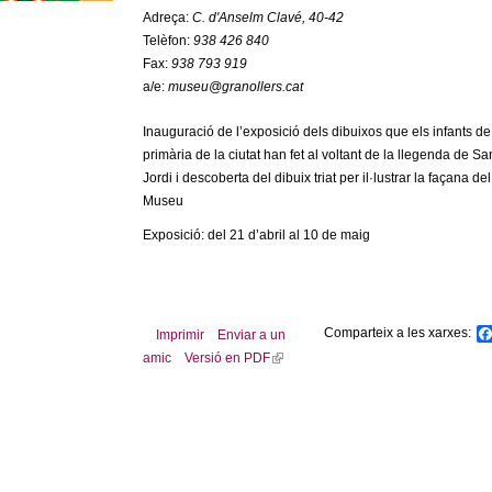
Adreça:
C. d'Anselm Clavé, 40-42
Telèfon:
938 426 840
Fax:
938 793 919
a/e:
museu@granollers.cat
Inauguració de l’exposició dels dibuixos que els infants de
primària de la ciutat han fet al voltant de la llegenda de Sa
Jordi i descoberta del dibuix triat per il·lustrar la façana del
Museu
Exposició: del 21 d’abril al 10 de maig
Comparteix a les xarxes:
Imprimir
Enviar a un
amic
Versió en PDF
(
l
i
n
k
i