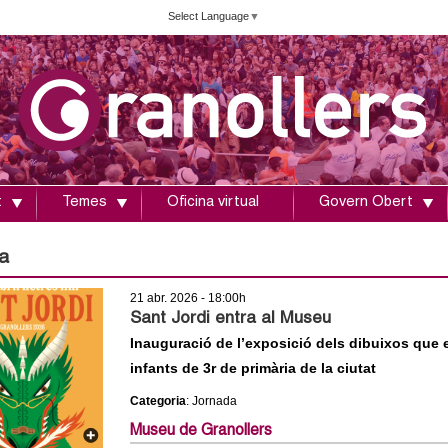
Vés
Select Language
▼
al
contingut
t
Temes
Oficina virtual
Govern Obert
a
21 abr. 2026 - 18:00h
Sant Jordi entra al Museu
Inauguració de l’exposició dels dibuixos que 
infants de 3r de primària de la ciutat
Categoria
: Jornada
Museu de Granollers