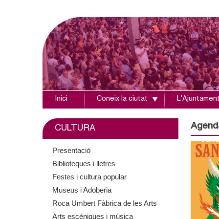
Inici
Coneix la ciutat
L'Ajuntamen
A
j
Agend
CULTURA
u
Presentació
Biblioteques i lletres
n
Festes i cultura popular
t
Museus i Adoberia
Roca Umbert Fàbrica de les Arts
a
Arts escèniques i música