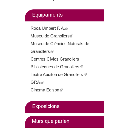
m
Equipaments
e
Roca Umbert F. A.
(
n
Museu de Granollers
l
(
t
Museu de Ciències Naturals de
i
l
Granollers
(
n
i
d
Centres Cívics Granollers
l
k
n
e
Biblioteques de Granollers
i
i
k
(
Teatre Auditori de Granollers
n
s
i
l
(
G
GRA
(
k
e
s
i
l
Cinema Edison
l
i
(
x
e
n
i
r
i
s
l
t
x
k
n
a
n
e
i
e
t
i
k
Exposicions
k
x
n
r
e
s
i
n
i
t
k
n
r
e
s
Murs que parlen