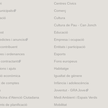
ri
Centres Cívics
nicipals
(link
Comerç
is
ació
Cultura
external)
Cultura de Pau - Can Jonch
ost
Educació
edictes i anuncis
(link
Empresa i ocupació
is
 contribuent
Entitats i participació
external)
es i ordenances
Esports
l contractant
(link
Fons europeus
is
ons i ajuts
Habitatge
external)
ió econòmica
Igualtat de gènere
t de comptes
Infància i adolescència
s
Joventut - GRA Jove
(link
is
icina d'Atenció Ciutadana
Medi Ambient i Espais Verds
external)
nts de planificació
Mobilitat