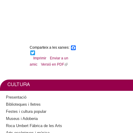
l
e
r
s
Comparteix a les xarxes:
F
a
T
c
w
Imprimir
Enviar a un
e
i
amic
Versió en PDF
(
b
t
l
o
t
o
e
i
k
r
n
CULTURA
k
i
Presentació
s
Biblioteques i lletres
e
Festes i cultura popular
x
Museus i Adoberia
t
Roca Umbert Fàbrica de les Arts
e
Arts escèniques i música