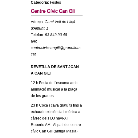
Categoria
: Festes
c
n
e
Centre Cívic Can Gili
t
r
Adreça:
Camí Vell de Lliçà
d'Amunt, 1
c
d
Telèfon:
93 849 90 45
a
a/e:
e
centreciviccangili@granollers.
cat
G
REVETLLA DE SANT JOAN
r
A CAN GILI
12 h Festa de l'escuma amb
a
animació musical a la plaça
de les grades
n
23 h Coca i cava gratuïts fins a
exhaurir existència i música a
o
càrrec dels DJ navi-X i
Roberto AM. Al pati del centre
l
cívic Can Gili (antiga Masia)