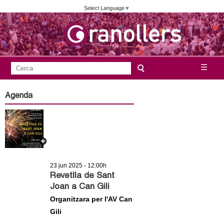
Vés
Select Language
▼
al
contingut
A
C
☰
F
e
j
o
r
Agenda
c
r
u
a
m
n
u
l
t
a
23 jun 2025 - 12:00h
a
r
Revetlla de Sant
Joan a Can Gili
i
m
Organitzara per l'AV Can
d
Gili
e
e