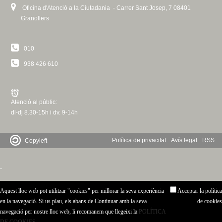
t
x
)
l
r
e
a
Oficina d'Atenció a la Ciutadania - Carrer Sant Josep, 7 08401
e
t
)
n
r
l
Granollers
r
e
a
n
)
n
r
l
a
010
a
n
)
l
l
a
)
938 426 610
)
l
)
Atenció al públic:
dl-dj 8.30-15h i dv. 9-14h
Política de privacitat
Avís legal
RSS
Copyleft
-
Aquest lloc web pot utilitzar "cookies" per millorar la seva experiència
Acceptar la política
en la navegació. Si us plau, els abans de Continuar amb la seva
de cookies
navegació per nostre lloc web, li recomanem que llegeixi la
POLÍTICA