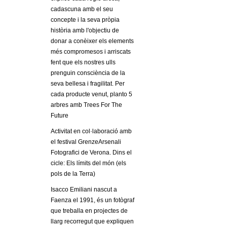
l
cadascuna amb el seu
concepte i la seva pròpia
e
història amb l'objectiu de
donar a conèixer els elements
r
més compromesos i arriscats
fent que els nostres ulls
s
prenguin consciència de la
seva bellesa i fragilitat. Per
cada producte venut, planto 5
arbres amb Trees For The
Future
Activitat en col·laboració amb
el festival GrenzeArsenali
Fotografici de Verona. Dins el
cicle: Els límits del món (els
pols de la Terra)
Isacco Emiliani nascut a
Faenza el 1991, és un fotògraf
que treballa en projectes de
llarg recorregut que expliquen