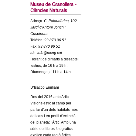
c
Museu de Granollers -
n
Ciències Naturals
e
t
r
Adreça:
C. Palaudàries, 102 -
Jardí d'Antoni Jonch i
c
d
Cuspinera
a
Telèfon:
93 870 96 51
e
Fax:
93 870 96 51
a/e:
info@mcng.cat
G
Horari: de dimarts a dissabte i
festius, de 16 h a 19 h.
r
Diumenge, d’11 h a 14 h
a
D’Isacco Emiliani
Des del 2016 amb Artic
n
Visions estic al camp per
parlar d'un dels hàbitats més
o
delicats i en perill d'extinció
del planeta; l'Àrtic. Amb una
l
sèrie de llibres fotogràfics
explico cada regió àrtica,