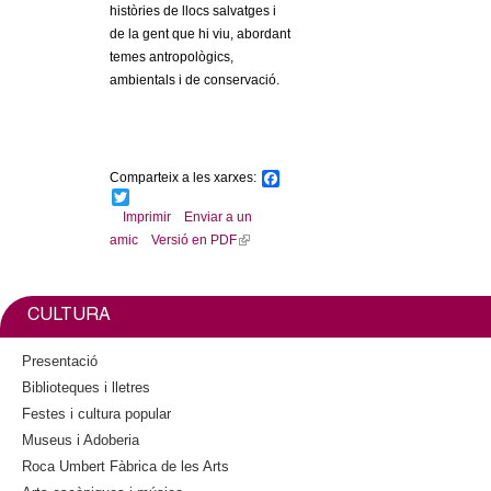
històries de llocs salvatges i
de la gent que hi viu, abordant
temes antropològics,
ambientals i de conservació.
Comparteix a les xarxes:
F
a
T
c
w
Imprimir
Enviar a un
e
i
amic
Versió en PDF
(
b
t
l
o
t
o
e
i
k
r
n
CULTURA
k
i
Presentació
s
Biblioteques i lletres
e
Festes i cultura popular
x
Museus i Adoberia
t
Roca Umbert Fàbrica de les Arts
e