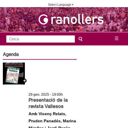
Vés
Select Language
▼
al
contingut
A
C
☰
F
e
j
o
r
Agenda
c
r
u
a
m
n
u
l
t
a
29 gen. 2025 - 19:00h
a
r
Presentació de la
revista Vallesos
i
m
Amb Vicenç Relats,
d
Pruden Panadés, Marina
e
e