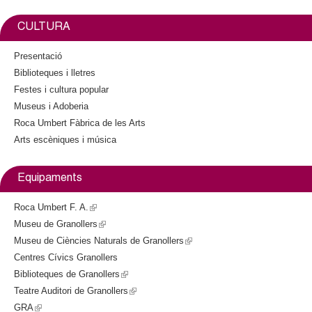
l
o
e
i
k
r
n
CULTURA
e
k
i
Presentació
r
s
Biblioteques i lletres
e
Festes i cultura popular
s
x
Museus i Adoberia
t
Roca Umbert Fàbrica de les Arts
e
Arts escèniques i música
r
n
a
Equipaments
l
)
Roca Umbert F. A.
(
Museu de Granollers
l
(
Museu de Ciències Naturals de Granollers
i
l
(
Centres Cívics Granollers
n
i
l
Biblioteques de Granollers
k
n
(
i
Teatre Auditori de Granollers
i
k
l
(
n
GRA
(
s
i
i
l
k