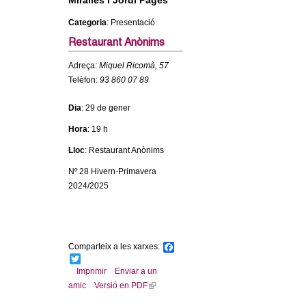
Miralles i Jordi Pagès
c
n
Categoria
: Presentació
e
Restaurant Anònims
t
r
c
Adreça:
Miquel Ricomà, 57
d
Telèfon:
93 860 07 89
a
e
Dia
: 29 de gener
Hora
: 19 h
G
Lloc
: Restaurant Anònims
r
Nº 28 Hivern-Primavera
2024/2025
a
n
Comparteix a les xarxes:
F
o
a
T
c
w
Imprimir
Enviar a un
l
e
i
amic
Versió en PDF
(
b
t
l
o
t