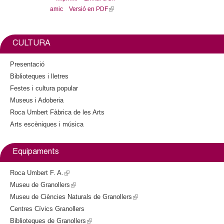
e
i
amic
Versió en PDF
(
b
t
l
o
t
o
e
i
k
r
n
CULTURA
k
i
Presentació
s
Biblioteques i lletres
e
Festes i cultura popular
x
Museus i Adoberia
t
Roca Umbert Fàbrica de les Arts
e
Arts escèniques i música
r
n
a
Equipaments
l
)
Roca Umbert F. A.
(
Museu de Granollers
l
(
Museu de Ciències Naturals de Granollers
i
l
(
Centres Cívics Granollers
n
i
l
Biblioteques de Granollers
k
n
(
i