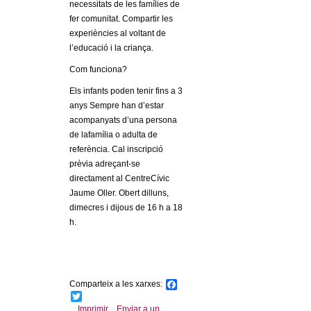
l
necessitats de les famílies de
fer comunitat. Compartir les
e
experiències al voltant de
l’educació i la criança.
r
Com funciona?
Els infants poden tenir fins a 3
s
anys Sempre han d’estar
acompanyats d’una persona
de lafamília o adulta de
referència. Cal inscripció
prèvia adreçant-se
directament al CentreCívic
Jaume Oller. Obert dilluns,
dimecres i dijous de 16 h a 18
h.
Comparteix a les xarxes:
F
a
T
c
w
Imprimir
Enviar a un