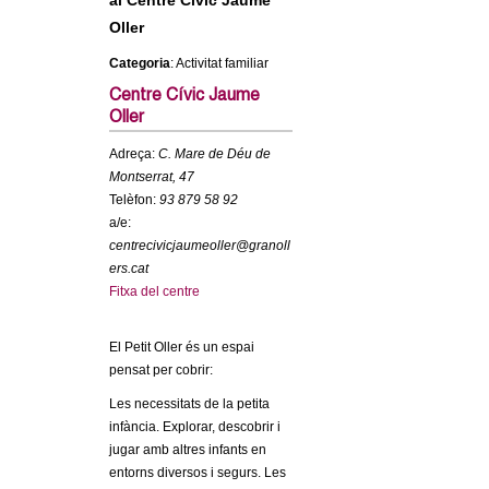
al Centre Cívic Jaume
c
n
Oller
e
Categoria
: Activitat familiar
t
r
Centre Cívic Jaume
c
d
Oller
a
Adreça:
C. Mare de Déu de
e
Montserrat, 47
Telèfon:
93 879 58 92
G
a/e:
centrecivicjaumeoller@granoll
r
ers.cat
Fitxa del centre
a
El Petit Oller és un espai
n
pensat per cobrir:
o
Les necessitats de la petita
infància. Explorar, descobrir i
l
jugar amb altres infants en
entorns diversos i segurs. Les