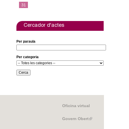
31
Cercador d'actes
Per paraula
Per categoria
Oficina virtual
Govern Obert
(link
is