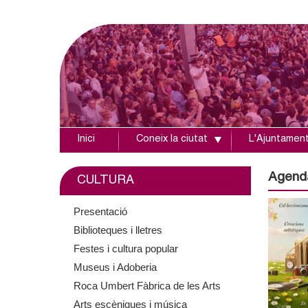
Inici
Coneix la ciutat
L'Ajuntamen
A
j
Agend
CULTURA
u
Presentació
Biblioteques i lletres
n
Festes i cultura popular
t
Museus i Adoberia
Roca Umbert Fàbrica de les Arts
a
Arts escèniques i música