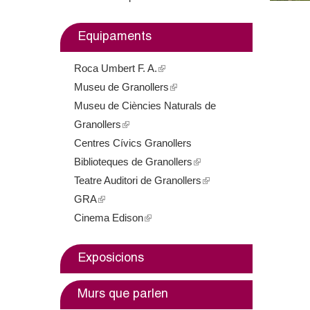
m
Equipaments
e
Roca Umbert F. A.
(
n
Museu de Granollers
l
(
t
Museu de Ciències Naturals de
i
l
Granollers
(
n
i
d
Centres Cívics Granollers
l
k
n
e
Biblioteques de Granollers
i
i
k
(
Teatre Auditori de Granollers
n
s
i
l
(
G
GRA
(
k
e
s
i
l
Cinema Edison
l
i
(
x
e
n
i
r
i
s
l
t
x
k
n
a
n
e
i
e
t
i
k
Exposicions
k
x
n
r
e
s
i
n
i
t
k
n
r
e
s
Murs que parlen