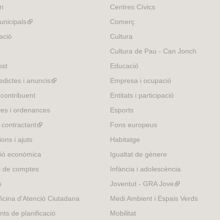
ri
Centres Cívics
nicipals
(link
Comerç
is
ació
Cultura
external)
Cultura de Pau - Can Jonch
ost
Educació
edictes i anuncis
(link
Empresa i ocupació
is
 contribuent
Entitats i participació
external)
es i ordenances
Esports
l contractant
(link
Fons europeus
is
ons i ajuts
Habitatge
external)
ió econòmica
Igualtat de gènere
t de comptes
Infància i adolescència
s
Joventut - GRA Jove
(link
is
icina d'Atenció Ciutadana
Medi Ambient i Espais Verds
external)
nts de planificació
Mobilitat