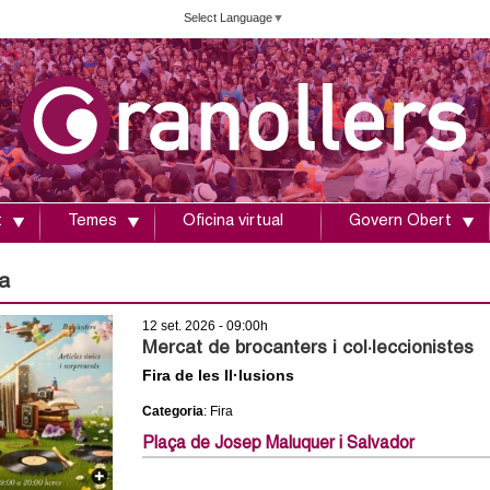
Vés
Select Language
▼
al
contingut
t
Temes
Oficina virtual
Govern Obert
a
12 set. 2026 - 09:00h
Mercat de brocanters i col·leccionistes
Fira de les Il·lusions
Categoria
: Fira
Plaça de Josep Maluquer i Salvador