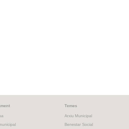
ament
Temes
sa
Arxiu Municipal
unicipal
Benestar Social