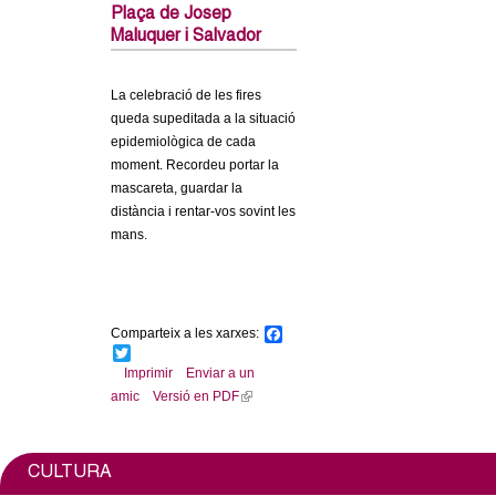
c
Plaça de Josep
n
Maluquer i Salvador
e
t
r
La celebració de les fires
c
d
queda supeditada a la situació
a
epidemiològica de cada
moment. Recordeu portar la
e
mascareta, guardar la
distància i rentar-vos sovint les
G
mans.
r
a
Comparteix a les xarxes:
F
a
T
n
c
w
Imprimir
Enviar a un
e
i
amic
Versió en PDF
(
o
b
t
l
o
t
o
e
i
l
k
r
n
CULTURA
k