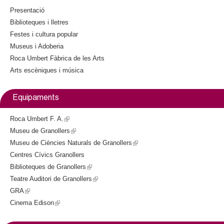
l
i
Presentació
s
Biblioteques i lletres
e
e
Festes i cultura popular
x
r
Museus i Adoberia
t
Roca Umbert Fàbrica de les Arts
e
s
Arts escèniques i música
r
n
a
Equipaments
l
)
Roca Umbert F. A.
(
Museu de Granollers
l
(
Museu de Ciències Naturals de Granollers
i
l
(
Centres Cívics Granollers
n
i
l
Biblioteques de Granollers
k
n
(
i
Teatre Auditori de Granollers
i
k
l
(
n
GRA
(
s
i
i
l
k
Cinema Edison
l
(
e
s
n
i
i
i
l
x
e
k
n
s