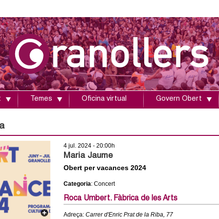
Vés
al
contingut
t
Temes
Oficina virtual
Govern Obert
a
4 jul. 2024 - 20:00h
Maria Jaume
Obert per vacances 2024
Categoria
: Concert
Roca Umbert. Fàbrica de les Arts
Adreça:
Carrer d'Enric Prat de la Riba, 77