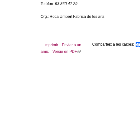
Telèfon:
93 860 47 29
Org.: Roca Umbert Fàbrica de les arts
Comparteix a les xarxes:
Imprimir
Enviar a un
amic
Versió en PDF
(
l
i
n
k
i
s
e
x
t
e
r
n
a