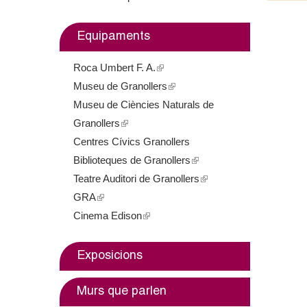
m
Equipaments
e
Roca Umbert F. A.
(
n
Museu de Granollers
l
(
t
Museu de Ciències Naturals de
i
l
Granollers
(
n
i
d
Centres Cívics Granollers
l
k
n
e
Biblioteques de Granollers
i
i
k
(
Teatre Auditori de Granollers
n
s
i
l
(
G
GRA
(
k
e
s
i
l
Cinema Edison
l
i
(
x
e
n
i
r
i
s
l
t
x
k
n
a
n
e
i
e
t
i
k
Exposicions
k
x
n
r
e
s
i
n
i
t
k
n
r
e
s
Murs que parlen