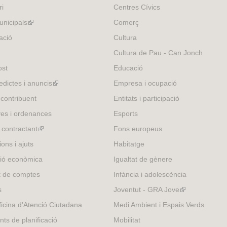
ri
Centres Cívics
nicipals
(link
Comerç
is
ació
Cultura
external)
Cultura de Pau - Can Jonch
ost
Educació
edictes i anuncis
(link
Empresa i ocupació
is
 contribuent
Entitats i participació
external)
es i ordenances
Esports
l contractant
(link
Fons europeus
is
ons i ajuts
Habitatge
external)
ió econòmica
Igualtat de gènere
t de comptes
Infància i adolescència
s
Joventut - GRA Jove
(link
is
icina d'Atenció Ciutadana
Medi Ambient i Espais Verds
external)
nts de planificació
Mobilitat