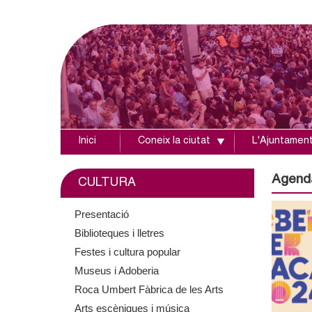
Inici
Coneix la ciutat
L'Ajuntamen
A
j
Agend
CULTURA
u
Presentació
Biblioteques i lletres
n
Festes i cultura popular
t
Museus i Adoberia
Roca Umbert Fàbrica de les Arts
a
Arts escèniques i música