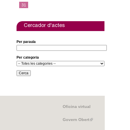
31
Cercador d'actes
Per paraula
Per categoria
Oficina virtual
Govern Obert
(link
is