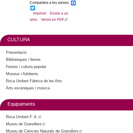
Comparteix a les xarxes:
F
a
T
c
w
Imprimir
Enviar a un
e
i
amic
Versió en PDF
(
b
t
l
o
t
o
e
i
k
r
n
CULTURA
k
i
Presentació
s
Biblioteques i lletres
e
Festes i cultura popular
x
Museus i Adoberia
t
Roca Umbert Fàbrica de les Arts
e
Arts escèniques i música
r
n
a
Equipaments
l
)
Roca Umbert F. A.
(
Museu de Granollers
l
(
Museu de Ciències Naturals de Granollers
i
l
(