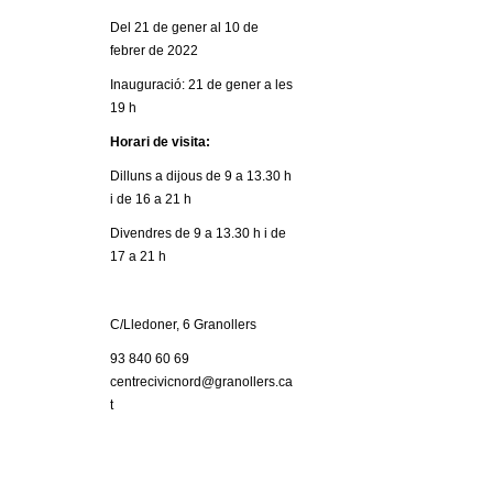
l
Del 21 de gener al 10 de
e
febrer de 2022
Inauguració: 21 de gener a les
r
19 h
Horari de visita:
s
Dilluns a dijous de 9 a 13.30 h
i de 16 a 21 h
Divendres de 9 a 13.30 h i de
17 a 21 h
C/Lledoner, 6 Granollers
93 840 60 69
centrecivicnord@granollers.ca
t