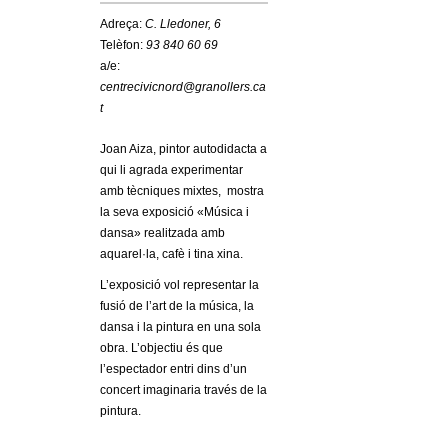
c
n
Adreça:
C. Lledoner, 6
e
Telèfon:
93 840 60 69
t
r
a/e:
centrecivicnord@granollers.ca
c
d
t
a
Joan Aiza, pintor autodidacta a
e
qui li agrada experimentar
amb tècniques mixtes, mostra
G
la seva exposició «Música i
dansa» realitzada amb
r
aquarel·la, cafè i tina xina.
a
L’exposició vol representar la
fusió de l’art de la música, la
n
dansa i la pintura en una sola
obra. L’objectiu és que
o
l’espectador entri dins d’un
concert imaginaria través de la
l
pintura.