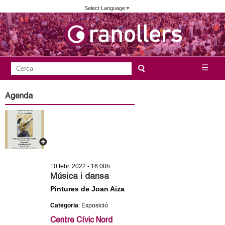
Vés
Select Language
▼
al
contingut
A
C
☰
F
e
j
o
r
Agenda
c
r
u
a
m
n
u
l
t
a
10 febr. 2022 - 16:00h
a
r
Música i dansa
i
Pintures de Joan Aiza
m
d
Categoria
: Exposició
e
e
Centre Cívic Nord