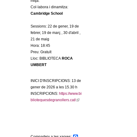
mitjà.
l
Col·labora i dinamitza:
Cambridge School
e
Sessions:
22 de gener, 19 de
r
febrer, 19 de març , 30 d'abril ,
21 de maig
s
Hora: 18:45
Preu: Gratuït
Lloc: BIBLIOTECA
ROCA
UMBERT
INICI D'INSCRIPCIONS: 13 de
gener de 2026
a les 15.30 h
INSCRIPCIONS:
https://www.bi
bliotequesdegranollers.cat/
(
l
i
n
k
i
Comparteix a les xarxes:
F