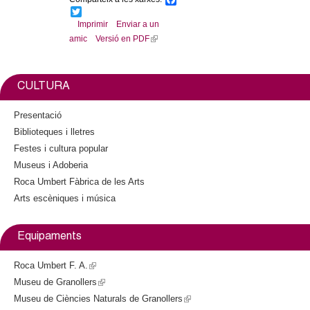
s
a
T
e
c
w
Imprimir
Enviar a un
x
e
i
amic
Versió en PDF
(
b
t
t
l
o
t
e
o
e
i
r
k
r
n
CULTURA
n
k
a
i
Presentació
l
s
Biblioteques i lletres
)
e
Festes i cultura popular
x
Museus i Adoberia
t
Roca Umbert Fàbrica de les Arts
e
Arts escèniques i música
r
n
a
Equipaments
l
)
Roca Umbert F. A.
(
Museu de Granollers
l
(
Museu de Ciències Naturals de Granollers
i
l
(