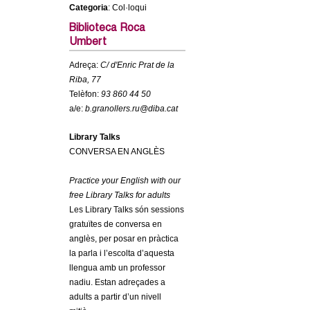
c
Categoria
: Col·loqui
n
e
Biblioteca Roca
Umbert
t
r
c
Adreça:
C/ d'Enric Prat de la
d
Riba, 77
a
Telèfon:
93 860 44 50
e
a/e:
b.granollers.ru@diba.cat
G
Library Talks
CONVERSA EN ANGLÈS
r
Practice your English with our
a
free Library Talks for adults
Les Library Talks són sessions
n
gratuïtes de conversa en
anglès, per posar en pràctica
o
la parla i l’escolta d’aquesta
llengua amb un professor
l
nadiu. Estan adreçades a
adults a partir d’un nivell