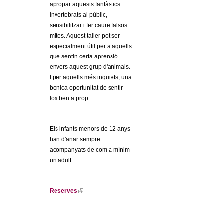
apropar aquests fantàstics
invertebrats al públic,
sensibilitzar i fer caure falsos
mites. Aquest taller pot ser
especialment útil per a aquells
que sentin certa aprensió
envers aquest grup d'animals.
I per aquells més inquiets, una
bonica oportunitat de sentir-
los ben a prop.
Els infants menors de 12 anys
han d'anar sempre
acompanyats de com a mínim
un adult.
Reserves
(
l
i