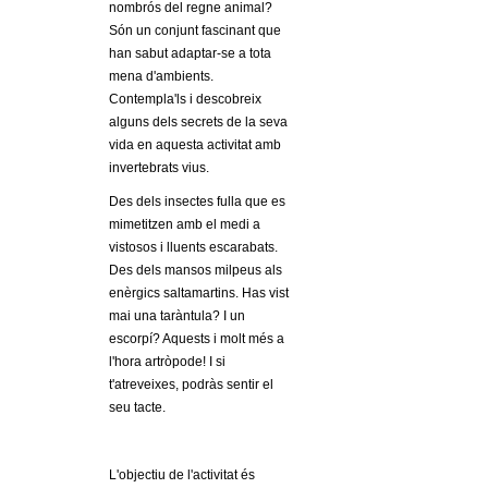
l
nombrós del regne animal?
Són un conjunt fascinant que
e
han sabut adaptar-se a tota
mena d'ambients.
r
Contempla'ls i descobreix
alguns dels secrets de la seva
s
vida en aquesta activitat amb
invertebrats vius.
Des dels insectes fulla que es
mimetitzen amb el medi a
vistosos i lluents escarabats.
Des dels mansos milpeus als
enèrgics saltamartins. Has vist
mai una taràntula? I un
escorpí? Aquests i molt més a
l'hora artròpode! I si
t'atreveixes, podràs sentir el
seu tacte.
L'objectiu de l'activitat és