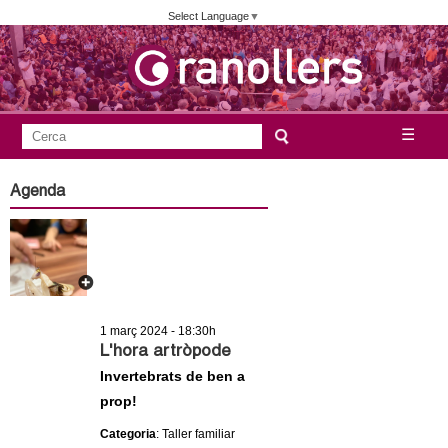
Vés
Select Language
▼
al
contingut
A
C
☰
F
e
j
o
r
Agenda
c
r
u
a
m
n
u
l
t
a
1 març 2024 - 18:30h
a
r
L'hora artròpode
i
Invertebrats de ben a
m
prop!
d
e
e
Categoria
: Taller familiar