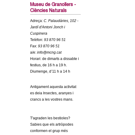
c
Museu de Granollers -
n
Ciències Naturals
e
t
r
Adreça:
C. Palaudàries, 102 -
Jardí d'Antoni Jonch i
c
d
Cuspinera
a
Telèfon:
93 870 96 51
e
Fax:
93 870 96 51
a/e:
info@mcng.cat
G
Horari: de dimarts a dissabte i
festius, de 16 h a 19 h.
r
Diumenge, d’11 h a 14 h
a
Antigament aquesta activitat
es deia Insectes, aranyes i
n
crancs a les vostres mans.
o
T'agraden les bestioles?
l
Sabies que els artròpodes
conformen el grup més