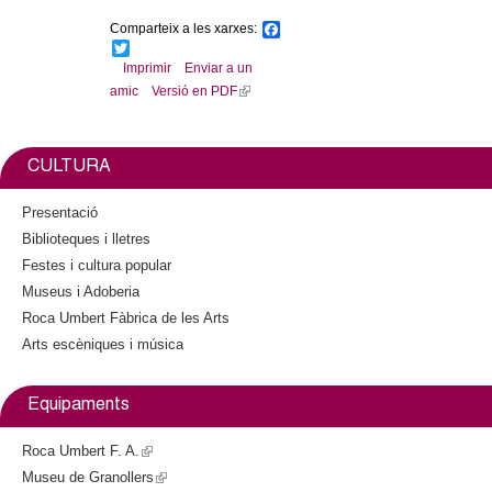
n
k
Comparteix a les xarxes:
F
i
a
T
c
w
Imprimir
Enviar a un
s
e
i
amic
Versió en PDF
(
e
b
t
l
x
o
t
o
e
i
t
k
r
n
e
CULTURA
k
r
i
n
Presentació
s
a
Biblioteques i lletres
e
l
Festes i cultura popular
x
)
Museus i Adoberia
t
Roca Umbert Fàbrica de les Arts
e
Arts escèniques i música
r
n
a
Equipaments
l
)
Roca Umbert F. A.
(
Museu de Granollers
l
(