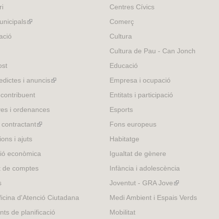
ri
Centres Cívics
nicipals
(link
Comerç
is
ació
Cultura
external)
Cultura de Pau - Can Jonch
ost
Educació
edictes i anuncis
(link
Empresa i ocupació
is
 contribuent
Entitats i participació
external)
es i ordenances
Esports
l contractant
(link
Fons europeus
is
ons i ajuts
Habitatge
external)
ió econòmica
Igualtat de gènere
t de comptes
Infància i adolescència
s
Joventut - GRA Jove
(link
is
icina d'Atenció Ciutadana
Medi Ambient i Espais Verds
external)
nts de planificació
Mobilitat