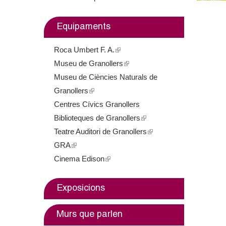
m
Equipaments
e
Roca Umbert F. A.
(
n
Museu de Granollers
l
(
t
Museu de Ciències Naturals de
i
l
Granollers
(
n
i
d
Centres Cívics Granollers
l
k
n
e
Biblioteques de Granollers
i
i
k
(
Teatre Auditori de Granollers
n
s
i
l
(
G
GRA
(
k
e
s
i
l
Cinema Edison
l
i
(
x
e
n
i
r
i
s
l
t
x
k
n
a
n
e
i
e
t
i
k
Exposicions
k
x
n
r
e
s
i
n
i
t
k
n
r
e
s
Murs que parlen