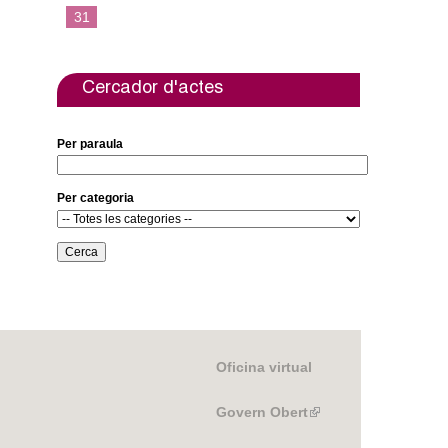
e
t
31
b
t
o
e
o
r
k
Cercador d'actes
Per paraula
Per categoria
Oficina virtual
Govern Obert
(link
is