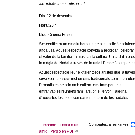
a/e:
info@cinemaedison.cat
Dia
: 12 de desembre
Hora
: 20 h
Lloc
: Cinema Edison
S'escenificarà un emotiu homenatge a la tradició nadalen
andalusa. Aquest espectacle convida a recordar i celebrar 
el valor de la família, la música i la cultura. Un cridat a pre
la màgia de Nadal a través de la unió i l'emoció compartid
Aquest espectacle reuneix talentosos artistes que, a través
seva veu i els seus instruments tradicionals com la pandere
l'ampolla colpejada amb cullera, ens transporten a les
entranyables reunions familiars, on el fervor i l'alegria
d'aquestes festes es compartien entorn de les nadales.
Comparteix a les xarxes:
Imprimir
Enviar a un
amic
Versió en PDF
(