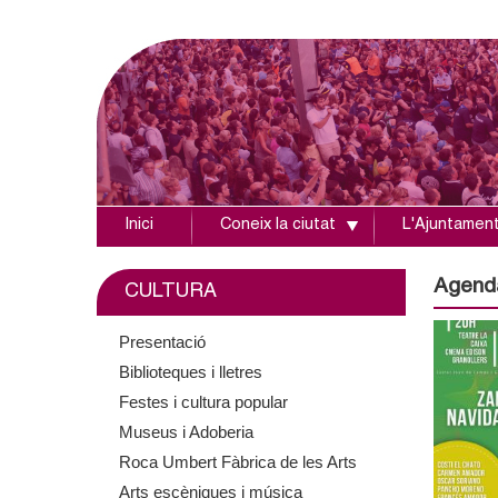
Inici
Coneix la ciutat
L'Ajuntamen
A
j
Agend
CULTURA
u
Presentació
Biblioteques i lletres
n
Festes i cultura popular
t
Museus i Adoberia
Roca Umbert Fàbrica de les Arts
a
Arts escèniques i música