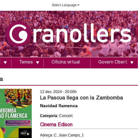
Vés
Select Language
▼
al
contingut
t
Temes
Oficina virtual
Govern Obert
a
12 des. 2024 - 20:00h
La Pascua llega con la Zambomba
Navidad flamenca
Categoria
: Concert
Cinema Edison
Adreça:
C. Joan Camps, 1