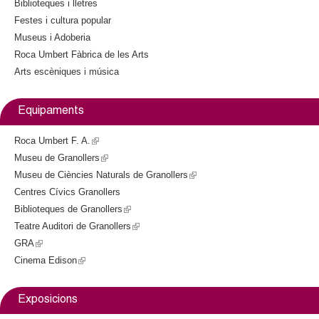
l
Biblioteques i lletres
e
Festes i cultura popular
x
e
Museus i Adoberia
t
Roca Umbert Fàbrica de les Arts
e
r
Arts escèniques i música
r
n
s
a
Equipaments
l
)
Roca Umbert F. A.
(
Museu de Granollers
l
(
Museu de Ciències Naturals de Granollers
i
l
(
Centres Cívics Granollers
n
i
l
Biblioteques de Granollers
k
n
(
i
Teatre Auditori de Granollers
i
k
l
(
n
GRA
(
s
i
i
l
k
Cinema Edison
l
(
e
s
n
i
i
i
l
x
e
k
n
s
n
i
t
x
i
k
e
Exposicions
k
n
e
t
s
i
x