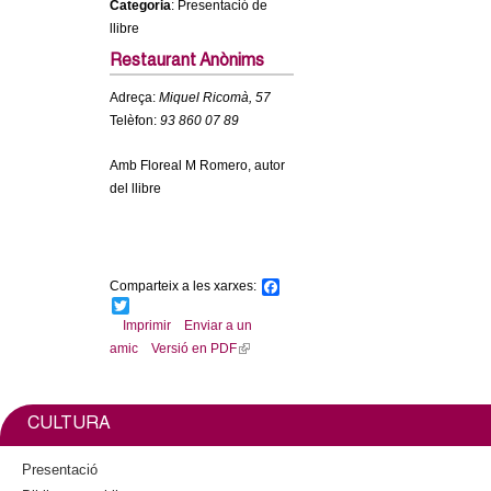
Categoria
: Presentació de
c
n
llibre
e
Restaurant Anònims
t
r
Adreça:
Miquel Ricomà, 57
c
d
Telèfon:
93 860 07 89
a
e
Amb Floreal M Romero, autor
del llibre
G
r
Comparteix a les xarxes:
F
a
T
a
c
w
Imprimir
Enviar a un
e
i
amic
Versió en PDF
(
n
b
t
l
o
t
o
e
i
o
k
r
n
CULTURA
k
l
i
Presentació
s