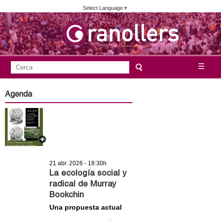
Vés
Select Language
▼
al
contingut
A
C
☰
F
e
j
o
r
Agenda
c
r
u
a
m
n
u
l
t
a
21 abr. 2026 - 18:30h
a
r
La ecología social y
radical de Murray
i
m
Bookchin
d
Una propuesta actual
e
e