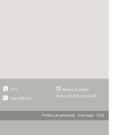
010
Atenció al públic:
dl-dj 8.30-15h i dv. 9-14h
938 426 610
Política de privacitat
Avís legal
RSS