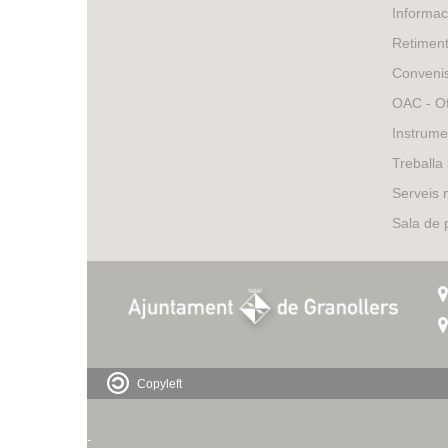
Informac
Retimen
Conveni
OAC - Of
Instrume
Treballa
Serveis 
Sala de
Copyleft
-