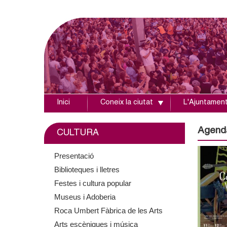
Inici
Coneix la ciutat
L'Ajuntamen
A
j
Agend
CULTURA
u
Presentació
Biblioteques i lletres
n
Festes i cultura popular
t
Museus i Adoberia
Roca Umbert Fàbrica de les Arts
a
Arts escèniques i música