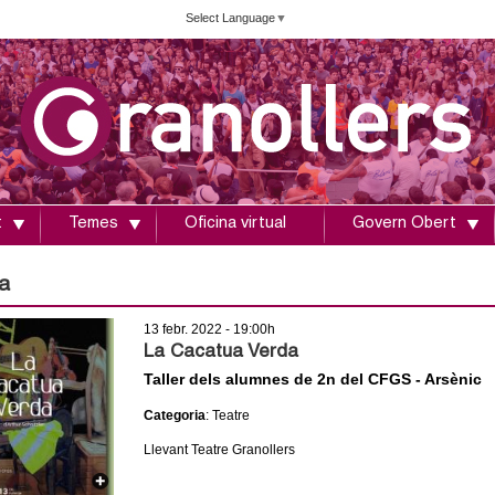
Vés
Select Language
▼
al
contingut
t
Temes
Oficina virtual
Govern Obert
a
13 febr. 2022 - 19:00h
La Cacatua Verda
Taller dels alumnes de 2n del CFGS - Arsènic
Categoria
: Teatre
Llevant Teatre Granollers