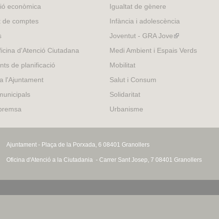
external)
ió econòmica
Igualtat de gènere
t de comptes
Infància i adolescència
s
Joventut - GRA Jove
(link
is
icina d'Atenció Ciutadana
Medi Ambient i Espais Verds
external)
nts de planificació
Mobilitat
 a l'Ajuntament
Salut i Consum
municipals
Solidaritat
 premsa
Urbanisme
Ajuntament - Plaça de la Porxada, 6 08401 Granollers
Oficina d'Atenció a la Ciutadania - Carrer Sant Josep, 7 08401 Granollers