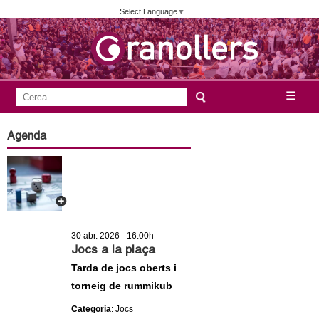
Vés
Select Language
▼
al
contingut
A
C
☰
F
e
j
o
r
Agenda
c
r
u
a
m
n
u
l
t
a
30 abr. 2026 - 16:00h
a
r
Jocs a la plaça
i
Tarda de jocs oberts i
m
torneig de rummikub
d
e
e
Categoria
: Jocs