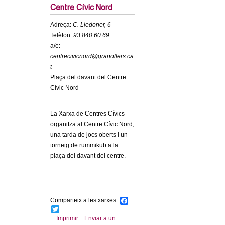
c
Centre Cívic Nord
n
e
Adreça:
C. Lledoner, 6
t
r
Telèfon:
93 840 60 69
a/e:
c
d
centrecivicnord@granollers.ca
a
t
e
Plaça del davant del Centre
Cívic Nord
G
La Xarxa de Centres Cívics
r
organitza al Centre Cívic Nord,
una tarda de jocs oberts i un
a
torneig de rummikub a la
plaça del davant del centre.
n
o
Comparteix a les xarxes:
F
l
a
T
c
w
Imprimir
Enviar a un
e