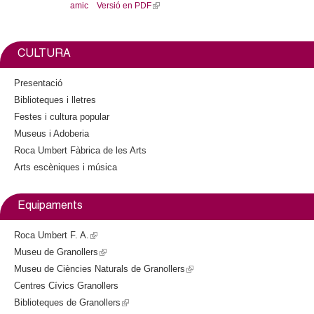
i
l
amic
Versió en PDF
(
b
t
l
o
t
e
o
e
i
k
r
n
CULTURA
r
k
i
Presentació
s
s
Biblioteques i lletres
e
Festes i cultura popular
x
Museus i Adoberia
t
Roca Umbert Fàbrica de les Arts
e
Arts escèniques i música
r
n
a
Equipaments
l
)
Roca Umbert F. A.
(
Museu de Granollers
l
(
Museu de Ciències Naturals de Granollers
i
l
(
Centres Cívics Granollers
n
i
l
Biblioteques de Granollers
k
n
(
i