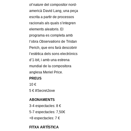
l
of nature
del compositor nord-
americà David Lang, una peça
e
escrita a partir de processos
racionals als quals s’integren
r
elements aleatoris. El
programa es completa amb
s
l’obra
Observations
de Tristan
Perich, que ens farà descobrir
l’estètica dels sons electrònics
d’1-bit, i amb una estrena
mundial de la compositora
anglesa Meriel Price.
PREUS
10 €
5 € #SecretJove
ABONAMENTS
3-4 espectacles: 8 €
5-7 espectacles: 7,50€
+8 espectacles: 7 €
FITXA ARTÍSTICA