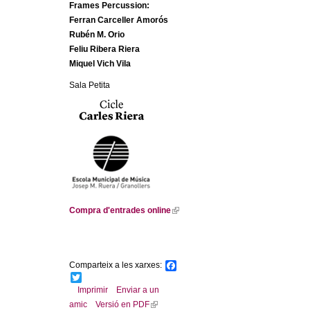
Frames Percussion:
Ferran Carceller Amorós
Rubén M. Orio
Feliu Ribera Riera
Miquel Vich Vila
Sala Petita
Compra d'entrades online
(
l
i
n
Comparteix a les xarxes:
F
k
a
T
i
c
w
Imprimir
Enviar a un
s
e
i
amic
Versió en PDF
(
b