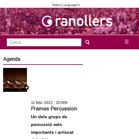
Vés
Select Language
▼
al
contingut
A
C
☰
F
e
j
o
r
Agenda
c
r
u
a
m
n
u
l
t
a
11 febr. 2022 - 20:00h
a
r
Frames Percussion
i
Un dels grups de
m
percussió més
d
importants i arriscat
e
e