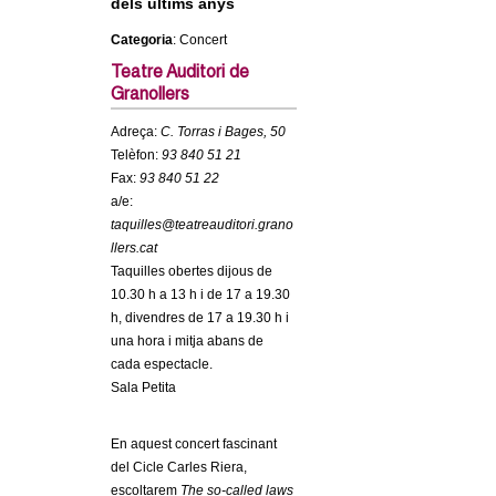
dels últims anys
c
n
Categoria
: Concert
e
t
r
Teatre Auditori de
Granollers
c
d
Adreça:
C. Torras i Bages, 50
a
Telèfon:
93 840 51 21
e
Fax:
93 840 51 22
a/e:
G
taquilles@teatreauditori.grano
llers.cat
r
Taquilles obertes dijous de
10.30 h a 13 h i de 17 a 19.30
a
h, divendres de 17 a 19.30 h i
una hora i mitja abans de
n
cada espectacle.
Sala Petita
o
En aquest concert fascinant
l
del Cicle Carles Riera,
escoltarem
The so-called laws