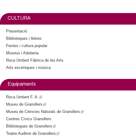
t
e
l
o
t
x
o
e
i
t
k
r
n
CULTURA
e
k
r
i
Presentació
n
s
Biblioteques i lletres
a
e
Festes i cultura popular
l
x
)
Museus i Adoberia
t
Roca Umbert Fàbrica de les Arts
e
Arts escèniques i música
r
n
a
Equipaments
l
)
Roca Umbert F. A.
(
Museu de Granollers
l
(
Museu de Ciències Naturals de Granollers
i
l
(
Centres Cívics Granollers
n
i
l
Biblioteques de Granollers
k
n
(
i
Teatre Auditori de Granollers
i
k
l
(
n