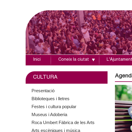
Inici
Coneix la ciutat
L'Ajuntamen
A
j
Agend
CULTURA
u
Presentació
Biblioteques i lletres
n
Festes i cultura popular
t
Museus i Adoberia
Roca Umbert Fàbrica de les Arts
a
Arts escèniques i música