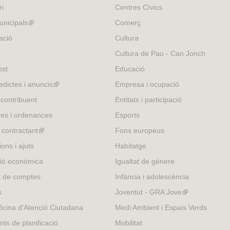
ri
Centres Cívics
nicipals
(link
Comerç
is
ació
Cultura
external)
Cultura de Pau - Can Jonch
ost
Educació
edictes i anuncis
(link
Empresa i ocupació
is
 contribuent
Entitats i participació
external)
es i ordenances
Esports
l contractant
(link
Fons europeus
is
ons i ajuts
Habitatge
external)
ió econòmica
Igualtat de gènere
t de comptes
Infància i adolescència
s
Joventut - GRA Jove
(link
is
icina d'Atenció Ciutadana
Medi Ambient i Espais Verds
external)
nts de planificació
Mobilitat