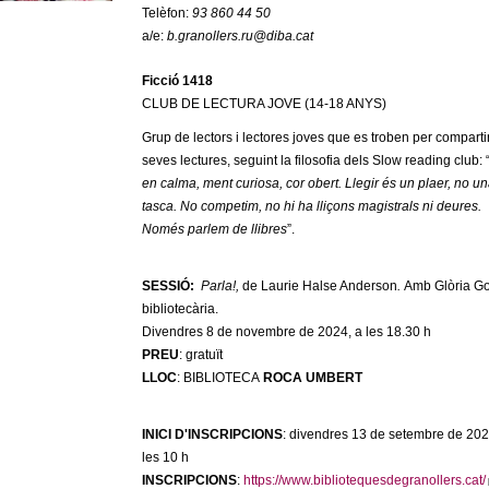
Telèfon:
93 860 44 50
a/e:
b.granollers.ru@diba.cat
Ficció 1418
CLUB DE LECTURA JOVE (14-18 ANYS)
Grup de lectors i lectores joves que es troben per compartir
seves lectures, seguint la filosofia dels Slow reading club: 
en calma, ment curiosa, cor obert. Llegir és un plaer, no u
tasca. No competim, no hi ha lliçons magistrals ni deures.
Només parlem de llibres
”.
SESSIÓ:
Parla!,
de Laurie Halse Anderson
.
Amb Glòria Go
bibliotecària.
Divendres 8 de novembre de 2024, a les 18.30 h
PREU
: gratuït
LLOC
: BIBLIOTECA
ROCA UMBERT
INICI D'INSCRIPCIONS
: divendres 13 de setembre de 202
les 10 h
INSCRIPCIONS
:
https://www.bibliotequesdegranollers.cat/