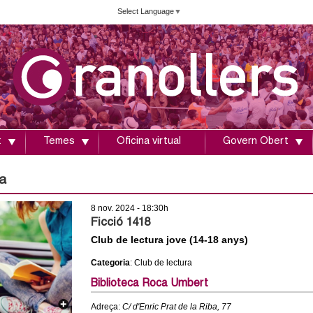
Vés
Select Language
▼
al
contingut
t
Temes
Oficina virtual
Govern Obert
a
8 nov. 2024 - 18:30h
Ficció 1418
Club de lectura jove (14-18 anys)
Categoria
: Club de lectura
Biblioteca Roca Umbert
Adreça:
C/ d'Enric Prat de la Riba, 77