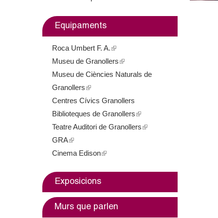
m
Equipaments
e
Roca Umbert F. A.
(
n
Museu de Granollers
l
(
t
Museu de Ciències Naturals de
i
l
Granollers
(
n
i
d
Centres Cívics Granollers
l
k
n
e
Biblioteques de Granollers
i
i
k
(
Teatre Auditori de Granollers
n
s
i
l
(
G
GRA
(
k
e
s
i
l
Cinema Edison
l
i
(
x
e
n
i
r
i
s
l
t
x
k
n
a
n
e
i
e
t
i
k
Exposicions
k
x
n
r
e
s
i
n
i
t
k
n
r
e
s
Murs que parlen