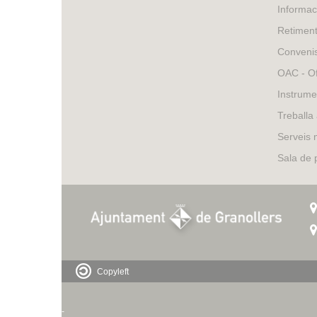
Informac
Retimen
Conveni
OAC - Of
Instrume
Treballa
Serveis 
Sala de
Copyleft
-