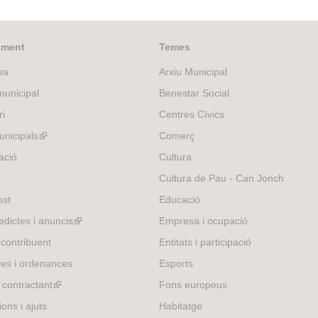
ament
Temes
sa
Arxiu Municipal
unicipal
Benestar Social
ri
Centres Cívics
nicipals
(link
Comerç
is
ació
Cultura
external)
Cultura de Pau - Can Jonch
ost
Educació
edictes i anuncis
(link
Empresa i ocupació
is
 contribuent
Entitats i participació
external)
es i ordenances
Esports
l contractant
(link
Fons europeus
is
ons i ajuts
Habitatge