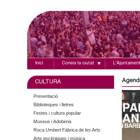
Inici
Coneix la ciutat
L'Ajuntamen
A
j
Agend
CULTURA
u
Presentació
Biblioteques i lletres
n
Festes i cultura popular
t
Museus i Adoberia
Roca Umbert Fàbrica de les Arts
a
Arts escèniques i música