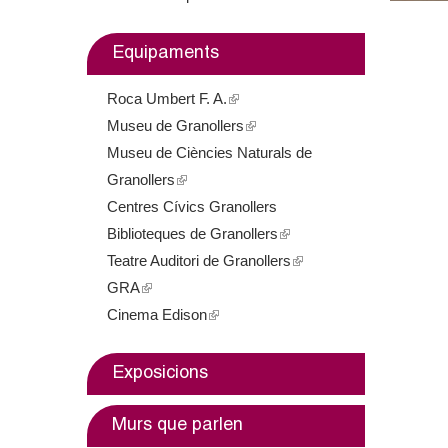
m
Equipaments
e
Roca Umbert F. A.
(
n
Museu de Granollers
l
(
t
Museu de Ciències Naturals de
i
l
Granollers
(
n
i
d
Centres Cívics Granollers
l
k
n
e
Biblioteques de Granollers
i
i
k
(
Teatre Auditori de Granollers
n
s
i
l
(
G
GRA
(
k
e
s
i
l
Cinema Edison
l
i
(
x
e
n
i
r
i
s
l
t
x
k
n
a
n
e
i
e
t
i
k
Exposicions
k
x
n
r
e
s
i
n
i
t
k
n
r
e
s
Murs que parlen