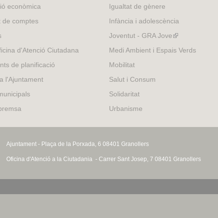
external)
ió econòmica
Igualtat de gènere
t de comptes
Infància i adolescència
s
Joventut - GRA Jove
(link
is
icina d'Atenció Ciutadana
Medi Ambient i Espais Verds
external)
nts de planificació
Mobilitat
 a l'Ajuntament
Salut i Consum
municipals
Solidaritat
 premsa
Urbanisme
Ajuntament - Plaça de la Porxada, 6 08401 Granollers
Oficina d'Atenció a la Ciutadania - Carrer Sant Josep, 7 08401 Granollers