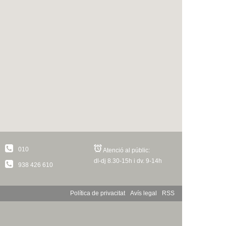
010
Atenció al públic:
dl-dj 8.30-15h i dv. 9-14h
938 426 610
Política de privacitat
Avís legal
RSS