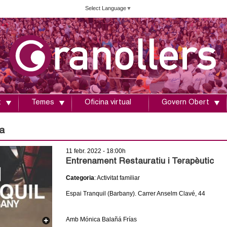
Vés
Select Language
▼
al
contingut
t
Temes
Oficina virtual
Govern Obert
a
11 febr. 2022 - 18:00h
Entrenament Restauratiu i Terapèutic
Categoria
: Activitat familiar
Espai Tranquil (Barbany). Carrer Anselm Clavé, 44
Amb Mónica Balañá Frías