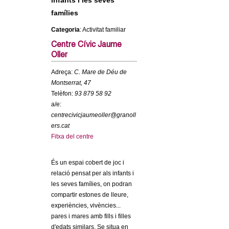
infants i les seves
c
n
famílies
e
Categoria
: Activitat familiar
t
r
Centre Cívic Jaume
c
d
Oller
a
Adreça:
C. Mare de Déu de
e
Montserrat, 47
Telèfon:
93 879 58 92
G
a/e:
centrecivicjaumeoller@granoll
r
ers.cat
Fitxa del centre
a
És un espai cobert de joc i
n
relació pensat per als infants i
les seves famílies, on podran
o
compartir estones de lleure,
experiències, vivències...
l
pares i mares amb fills i filles
d'edats similars. Se situa en