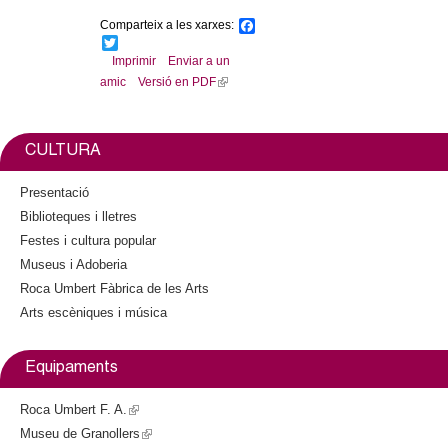
Comparteix a les xarxes:
F
a
T
c
w
Imprimir
Enviar a un
e
i
amic
Versió en PDF
(
b
t
l
o
t
o
e
i
k
r
n
CULTURA
k
i
Presentació
s
Biblioteques i lletres
e
Festes i cultura popular
x
Museus i Adoberia
t
Roca Umbert Fàbrica de les Arts
e
Arts escèniques i música
r
n
a
Equipaments
l
)
Roca Umbert F. A.
(
Museu de Granollers
l
(