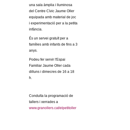
l
una sala àmplia i lluminosa
del Centre Cívic Jaume Oller
e
equipada amb material de joc
i experimentació per a la petita
r
infància.
s
És un servei gratuït per a
famílies amb infants de fins a 3
anys.
Podeu fer servir l'Espai
Familiar Jaume Oller cada
dilluns i dimecres de 16 a 18
h.
Condulta la programació de
tallers i xerrades a
www.granollers.cat/elpetitoller