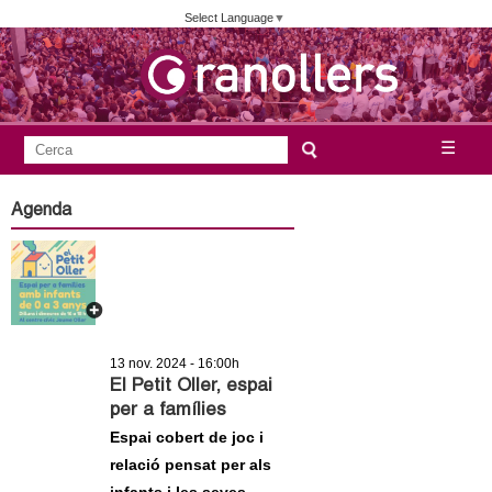
Vés
Select Language
▼
al
contingut
A
C
☰
F
e
j
o
r
Agenda
c
r
u
a
m
n
u
l
t
a
13 nov. 2024 - 16:00h
a
r
El Petit Oller, espai
per a famílies
i
m
Espai cobert de joc i
d
relació pensat per als
e
e