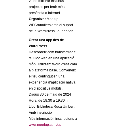
l
volen millorar els seus
projectes per tenir més
presència a Internet.
e
Organitza:
Meetup
WPGranollers amb el suport
r
de la WordPress Foundation
s
Crear una app des de
WordPress
Descobreix com transformar el
teu lloc web en una aplicació
mòbil utilitzant WordPress com
a plataforma base. Converteix
el teu contingut en una
experiència d’aplicació nativa
en dispositius mòbils.
Dijous 30 de maig de 2024
Hora: de 18.30 a 19.30 h
Lloc: Biblioteca Roca Umbert
Amb inscripció
Més informació i inscripcions a
www.meetup.com/es-