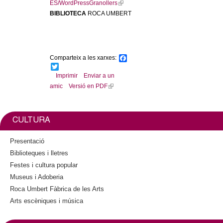
ES/WordPressGranollers
(
BIBLIOTECA
ROCA UMBERT
l
i
n
k
i
Comparteix a les xarxes:
F
s
a
T
c
w
Imprimir
Enviar a un
e
e
i
amic
Versió en PDF
(
x
b
t
l
t
o
t
o
e
i
e
k
r
n
r
CULTURA
k
n
i
a
Presentació
s
l
Biblioteques i lletres
e
)
Festes i cultura popular
x
Museus i Adoberia
t
Roca Umbert Fàbrica de les Arts
e
Arts escèniques i música
r
n
a