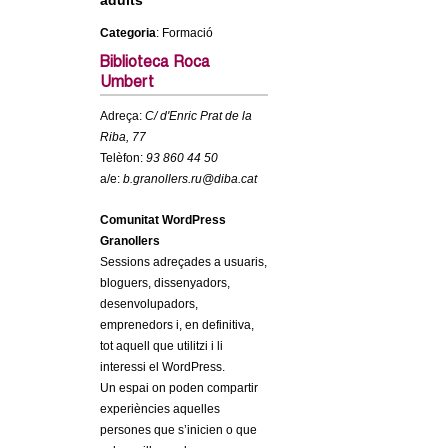
adults
c
n
Categoria
: Formació
e
Biblioteca Roca
t
r
Umbert
c
d
Adreça:
C/ d'Enric Prat de la
a
Riba, 77
e
Telèfon:
93 860 44 50
a/e:
b.granollers.ru@diba.cat
G
Comunitat WordPress
r
Granollers
Sessions adreçades a usuaris,
a
bloguers, dissenyadors,
desenvolupadors,
n
emprenedors i, en definitiva,
tot aquell que utilitzi i li
o
interessi el WordPress.
Un espai on poden compartir
l
experiències aquelles
persones que s’inicien o que