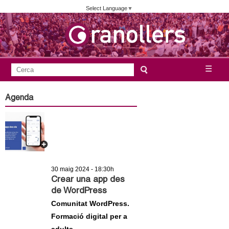
Vés
Select Language
▼
al
contingut
A
C
☰
F
e
j
o
r
Agenda
c
r
u
a
m
n
u
l
t
a
30 maig 2024 - 18:30h
a
r
Crear una app des
de WordPress
i
m
Comunitat WordPress.
d
Formació digital per a
e
e