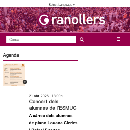
Vés
Select Language
▼
al
contingut
A
C
☰
F
e
j
o
r
Agenda
c
r
u
a
m
n
u
l
t
a
21 abr. 2026 - 18:00h
a
r
Concert dels
alumnes de l’ESMUC
i
m
A càrrec dels alumnes
d
de piano Louana Cleries
e
e