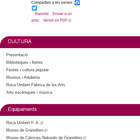
l
Comparteix a les xarxes:
F
a
T
c
w
Imprimir
Enviar a un
e
e
i
amic
Versió en PDF
(
b
t
l
o
r
t
o
e
i
k
r
n
s
CULTURA
k
i
Presentació
s
Biblioteques i lletres
e
Festes i cultura popular
x
Museus i Adoberia
t
Roca Umbert Fàbrica de les Arts
e
Arts escèniques i música
r
n
a
Equipaments
l
)
Roca Umbert F. A.
(
Museu de Granollers
l
(
Museu de Ciències Naturals de Granollers
i
l
(