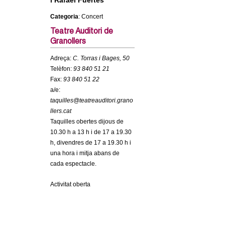
i Rafael Fuertes
c
n
Categoria
: Concert
e
Teatre Auditori de
t
r
Granollers
c
d
Adreça:
C. Torras i Bages, 50
a
Telèfon:
93 840 51 21
e
Fax:
93 840 51 22
a/e:
G
taquilles@teatreauditori.grano
llers.cat
r
Taquilles obertes dijous de
10.30 h a 13 h i de 17 a 19.30
a
h, divendres de 17 a 19.30 h i
una hora i mitja abans de
n
cada espectacle.
o
Activitat oberta
l