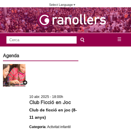
Vés
Select Language
▼
al
contingut
A
C
☰
F
e
j
o
r
Agenda
c
r
u
a
m
n
u
l
t
a
10 abr. 2025 - 18:00h
a
r
Club Ficció en Joc
i
Club de ficció en joc (8-
m
11 anys)
d
e
e
Categoria
: Activitat infantil