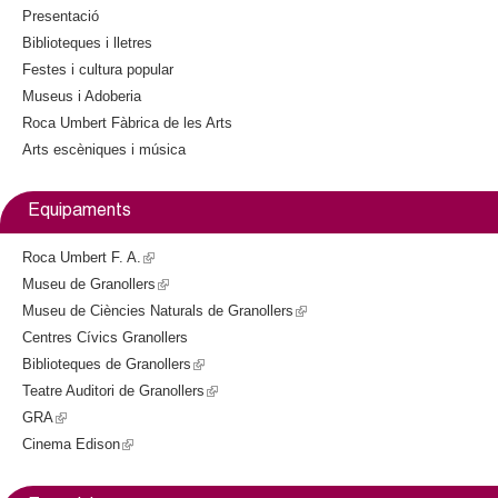
i
n
Presentació
s
a
Biblioteques i lletres
e
l
Festes i cultura popular
x
)
Museus i Adoberia
t
Roca Umbert Fàbrica de les Arts
e
Arts escèniques i música
r
n
a
Equipaments
l
)
Roca Umbert F. A.
(
Museu de Granollers
l
(
Museu de Ciències Naturals de Granollers
i
l
(
Centres Cívics Granollers
n
i
l
Biblioteques de Granollers
k
n
(
i
Teatre Auditori de Granollers
i
k
l
(
n
GRA
(
s
i
i
l
k
Cinema Edison
l
(
e
s
n
i
i
i
l
x
e
k
n
s
n
i
t
x
i
k
e