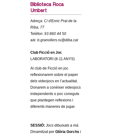
c
Biblioteca Roca
n
Umbert
e
t
r
Adreça:
C/ d'Enric Prat de la
Riba, 77
c
d
Telèfon:
93 860 44 50
a
a/e:
b.granollers.ru@diba.cat
e
Club Ficció en Joc
G
LABORATORI (8-11 ANYS)
Al club de Ficció en joc
r
reflexionarem sobre el paper
dels videojocs en l’actualitat.
a
Donarem a conèixer videojocs
independents o poc coneguts
n
que plantegen reflexions i
diferents maneres de jugar.
o
l
SESSIÓ:
Jocs dibuixats a mà.
Dinamitzat per
Glòria Gorchs
i