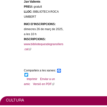
l
Jan Valiente
.
PREU:
gratuït
e
LLOC:
BIBLIOTECA ROCA
UMBERT
r
INICI D'INSCRIPCIONS:
dimecres 26 de març de 2025,
s
a les 10 h
INSCRIPCIONS:
www.bibliotequesdegranollers
.cat
(
l
i
n
k
Comparteix a les xarxes:
F
i
a
T
c
w
Imprimir
Enviar a un
s
e
i
amic
Versió en PDF
(
e
b
t
l
x
o
t
o
e
i
t
k
r
n
e
CULTURA
k
r