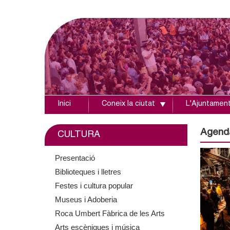
Inici
Coneix la ciutat
L'Ajuntamen
A
j
Agend
CULTURA
u
Presentació
Biblioteques i lletres
n
Festes i cultura popular
t
Museus i Adoberia
Roca Umbert Fàbrica de les Arts
a
Arts escèniques i música