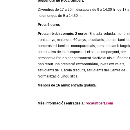
presencial de Roca Umbert:
Divendres de 17 a 20 h, dissabtes de 9 a 14.30 h i de 17 a
i diumenges de 9 a 14.30 h.
Preu: 5 euros
Preu amb descompte: 2 euros
, Entrada reduïda: menors
trenta anys, majors de 60 anys, estudiants, aturats, famílie
nombroses i famílies monoparentals, persones amb target
acreditativa de la discapacitat i el seu acompanyant, per
persones a l'atur o per cessament d'activitat als autònoms
han rebut una prestació extraordinària, joves extutelats,
estudiants de l'Escola d'adults, estudiants del Centre de
Normalització Lingüística.
Menors de 16 anys
: entrada gratuïta.
Més informació i entrades a:
rocaumbert.com