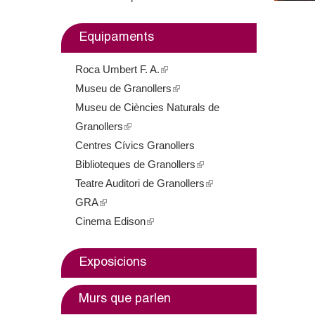
m
Equipaments
e
Roca Umbert F. A.
(
n
Museu de Granollers
l
(
t
Museu de Ciències Naturals de
i
l
Granollers
(
n
i
d
Centres Cívics Granollers
l
k
n
e
Biblioteques de Granollers
i
i
k
(
Teatre Auditori de Granollers
n
s
i
l
(
G
GRA
(
k
e
s
i
l
Cinema Edison
l
i
(
x
e
n
i
r
i
s
l
t
x
k
n
a
n
e
i
e
t
i
k
Exposicions
k
x
n
r
e
s
i
n
i
t
k
n
r
e
s
Murs que parlen