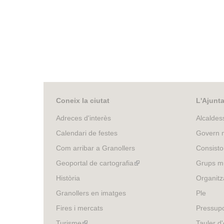
Coneix la ciutat
L'Ajunt
Adreces d'interès
Alcaldes
Calendari de festes
Govern m
Com arribar a Granollers
Consisto
Geoportal de cartografia
(link
Grups mu
is
Història
Organitz
external)
Granollers en imatges
Ple
Fires i mercats
Pressup
Turisme
(link
Tauler d'