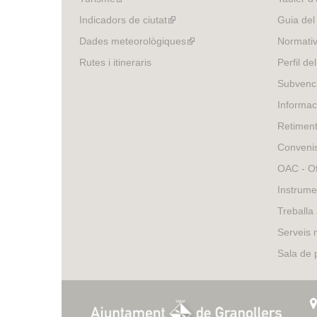
is
Indicadors de ciutat
(link
Guia del
external)
is
Dades meteorològiques
(link
Normativ
external)
is
Rutes i itineraris
Perfil de
external)
Subvenci
Informac
Retimen
Conveni
OAC - Of
Instrume
Treballa
Serveis 
Sala de