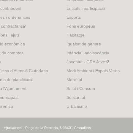
is
 contribuent
Entitats i participació
external)
es i ordenances
Esports
l contractant
(link
Fons europeus
is
ons i ajuts
Habitatge
external)
ió econòmica
Igualtat de gènere
t de comptes
Infància i adolescència
s
Joventut - GRA Jove
(link
is
icina d'Atenció Ciutadana
Medi Ambient i Espais Verds
external)
nts de planificació
Mobilitat
 a l'Ajuntament
Salut i Consum
municipals
Solidaritat
 premsa
Urbanisme
Ajuntament - Plaça de la Porxada, 6 08401 Granollers