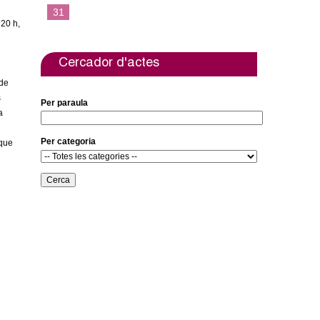
31
 20 h,
Cercador d'actes
 de
s
Per paraula
a
Per categoria
 que