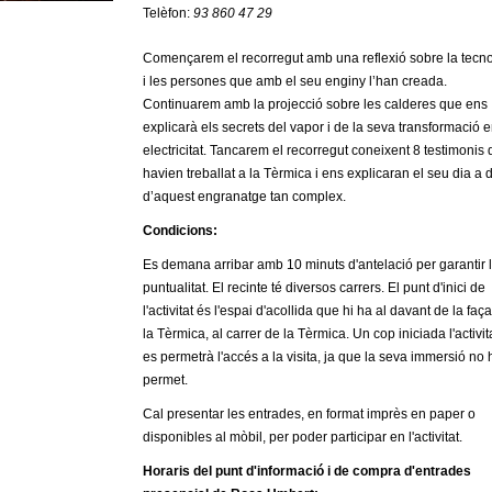
Telèfon:
93 860 47 29
Començarem el recorregut amb una reflexió sobre la tecn
i les persones que amb el seu enginy l’han creada.
Continuarem amb la projecció sobre les calderes que ens
explicarà els secrets del vapor i de la seva transformació 
electricitat. Tancarem el recorregut coneixent 8 testimonis
havien treballat a la Tèrmica i ens explicaran el seu dia a 
d’aquest engranatge tan complex.
Condicions:
Es demana arribar amb 10 minuts d'antelació per garantir 
puntualitat. El recinte té diversos carrers. El punt d'inici de
l'activitat és l'espai d'acollida que hi ha al davant de la fa
la Tèrmica, al carrer de la Tèrmica. Un cop iniciada l'activit
es permetrà l'accés a la visita, ja que la seva immersió no 
permet.
Cal presentar les entrades, en format imprès en paper o
disponibles al mòbil, per poder participar en l'activitat.
Horaris del punt d'informació i de compra d'entrades