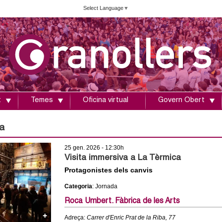
Vés
Select Language
▼
al
contingut
t
Temes
Oficina virtual
Govern Obert
a
25 gen. 2026 - 12:30h
Visita immersiva a La Tèrmica
Protagonistes dels canvis
Categoria
: Jornada
Roca Umbert. Fàbrica de les Arts
Adreça:
Carrer d'Enric Prat de la Riba, 77