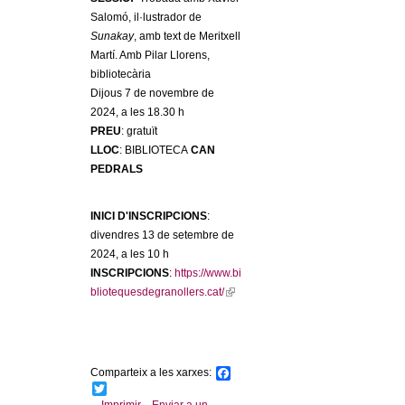
l
Salomó, il·lustrador de
Sunakay
, amb text de Meritxell
e
Martí. Amb Pilar Llorens,
bibliotecària
r
Dijous 7 de novembre de
2024, a les 18.30 h
s
PREU
: gratuït
LLOC
: BIBLIOTECA
CAN
PEDRALS
INICI D'INSCRIPCIONS
:
divendres 13 de setembre de
2024, a les 10 h
INSCRIPCIONS
:
https://www.bi
bliotequesdegranollers.cat/
(
l
i
n
k
Comparteix a les xarxes:
F
i
a
T
c
w