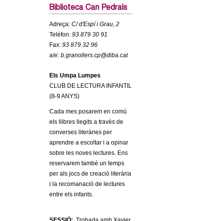
c
Biblioteca Can Pedrals
n
e
Adreça:
C/ d'Espí i Grau, 2
t
r
Telèfon:
93 879 30 91
Fax:
93 879 32 96
c
d
a/e:
b.granollers.cp@diba.cat
a
e
Els Umpa Lumpes
CLUB DE LECTURA INFANTIL
G
(8-9 ANYS)
Cada mes posarem en comú
r
els llibres llegits a través de
converses literàries per
a
aprendre a escoltar i a opinar
sobre les noves lectures. Ens
n
reservarem també un temps
per als jocs de creació literària
o
i la recomanació de lectures
entre els infants.
l
SESSIÓ:
Trobada amb Xavier