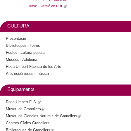
Imprimir
Enviar a un
s
e
i
amic
Versió en PDF
(
e
b
t
l
x
o
t
o
e
i
t
k
r
n
e
CULTURA
k
r
i
n
Presentació
s
a
Biblioteques i lletres
e
l
Festes i cultura popular
x
)
Museus i Adoberia
t
Roca Umbert Fàbrica de les Arts
e
Arts escèniques i música
r
n
a
Equipaments
l
)
Roca Umbert F. A.
(
Museu de Granollers
l
(
Museu de Ciències Naturals de Granollers
i
l
(
Centres Cívics Granollers
n
i
l
Biblioteques de Granollers
k
n
(
i