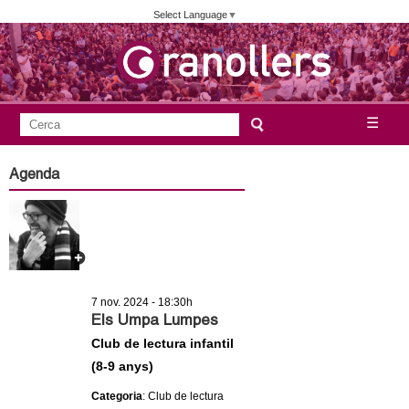
Vés
Select Language
▼
al
contingut
A
C
☰
F
e
j
o
r
Agenda
c
r
u
a
m
n
u
l
t
a
7 nov. 2024 - 18:30h
a
r
Els Umpa Lumpes
i
Club de lectura infantil
m
(8-9 anys)
d
e
e
Categoria
: Club de lectura