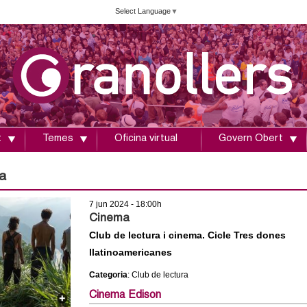
Vés
Select Language
▼
al
contingut
t
Temes
Oficina virtual
Govern Obert
a
7 jun 2024 - 18:00h
Cinema
Club de lectura i cinema. Cicle Tres dones
llatinoamericanes
Categoria
: Club de lectura
Cinema Edison