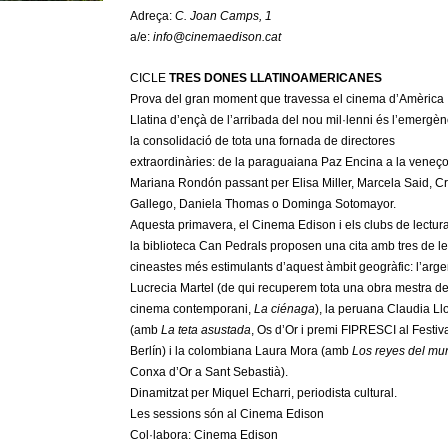
Adreça:
C. Joan Camps, 1
a/e:
info@cinemaedison.cat
CICLE
TRES DONES LLATINOAMERICANES
Prova del gran moment que travessa el cinema d’Amèrica
Llatina d’ençà de l’arribada del nou mil·lenni és l’emergènc
la consolidació de tota una fornada de directores
extraordinàries: de la paraguaiana Paz Encina a la veneç
Mariana Rondón passant per Elisa Miller, Marcela Said, Cr
Gallego, Daniela Thomas o Dominga Sotomayor.
Aquesta primavera, el Cinema Edison i els clubs de lectur
la biblioteca Can Pedrals proposen una cita amb tres de l
cineastes més estimulants d’aquest àmbit geogràfic: l’arge
Lucrecia Martel (de qui recuperem tota una obra mestra de
cinema contemporani,
La ciénaga
), la peruana Claudia Ll
(amb
La teta asustada
, Os d’Or i premi FIPRESCI al Festiv
Berlín) i la colombiana Laura Mora (amb
Los reyes del mu
Conxa d’Or a Sant Sebastià).
Dinamitzat per Miquel Echarri, periodista cultural.
Les sessions són al Cinema Edison
Col·labora: Cinema Edison