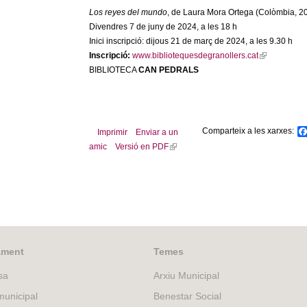
Los reyes del mundo
, de Laura Mora Ortega (Colòmbia, 2
Divendres 7 de juny de 2024, a les 18 h
Inici inscripció: dijous 21 de març de 2024, a les 9.30 h
Inscripció:
www.bibliotequesdegranollers.cat
(
BIBLIOTECA
CAN PEDRALS
l
i
n
k
i
Comparteix a les xarxes:
Imprimir
Enviar a un
s
amic
Versió en PDF
(
e
l
x
i
t
n
e
k
r
i
n
s
a
e
ament
Temes
l
x
)
sa
Arxiu Municipal
t
e
unicipal
Benestar Social
r