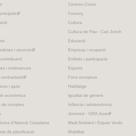
ri
Centres Cívics
n
a
nicipals
(link
Comerç
l
is
ació
Cultura
)
external)
Cultura de Pau - Can Jonch
ost
Educació
edictes i anuncis
(link
Empresa i ocupació
is
 contribuent
Entitats i participació
external)
es i ordenances
Esports
l contractant
(link
Fons europeus
is
ons i ajuts
Habitatge
external)
ió econòmica
Igualtat de gènere
t de comptes
Infància i adolescència
s
Joventut - GRA Jove
(link
is
icina d'Atenció Ciutadana
Medi Ambient i Espais Verds
external)
nts de planificació
Mobilitat