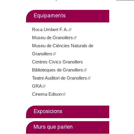
m
Equipaments
e
Roca Umbert F. A.
(
n
Museu de Granollers
l
(
t
Museu de Ciències Naturals de
i
l
Granollers
(
n
i
d
Centres Cívics Granollers
l
k
n
e
Biblioteques de Granollers
i
i
k
(
Teatre Auditori de Granollers
n
s
i
l
(
G
GRA
(
k
e
s
i
l
Cinema Edison
l
i
(
x
e
n
i
r
i
s
l
t
x
k
n
a
n
e
i
e
t
i
k
Exposicions
k
x
n
r
e
s
i
n
i
t
k
n
r
e
s
Murs que parlen