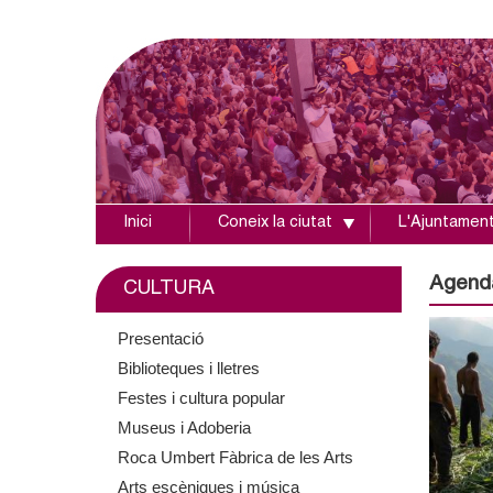
Inici
Coneix la ciutat
L'Ajuntamen
A
j
Agend
CULTURA
u
Presentació
Biblioteques i lletres
n
Festes i cultura popular
t
Museus i Adoberia
Roca Umbert Fàbrica de les Arts
a
Arts escèniques i música