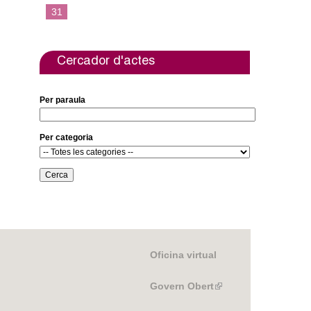
31
Cercador d'actes
Per paraula
Per categoria
Oficina virtual
Govern Obert
(link
is