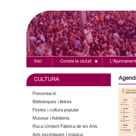
Inici
Coneix la ciutat
L'Ajuntamen
A
j
Agend
CULTURA
u
Presentació
Biblioteques i lletres
n
Festes i cultura popular
t
Museus i Adoberia
Roca Umbert Fàbrica de les Arts
a
Arts escèniques i música