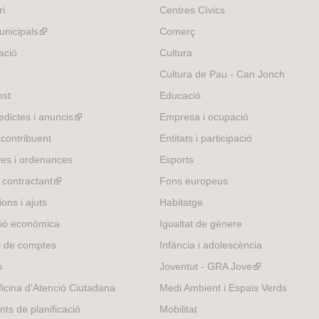
ri
Centres Cívics
nicipals
(link
Comerç
is
ació
Cultura
external)
Cultura de Pau - Can Jonch
ost
Educació
edictes i anuncis
(link
Empresa i ocupació
is
 contribuent
Entitats i participació
external)
es i ordenances
Esports
l contractant
(link
Fons europeus
is
ons i ajuts
Habitatge
external)
ió econòmica
Igualtat de gènere
t de comptes
Infància i adolescència
s
Joventut - GRA Jove
(link
is
icina d'Atenció Ciutadana
Medi Ambient i Espais Verds
external)
nts de planificació
Mobilitat