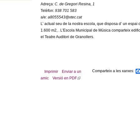
Adreça:
C. de Gregori Resina, 1
Telèfon:
938 701 583
a/e:
a8055543@xtec.cat
L’ actual seu de la nostra escola, que disposa d’ un espai 
1.600 m2, . L'Escola Municipal de Música comparteix edifi
el Teatre Auditori de Granollers.
Comparteix a les xarxes:
Imprimir
Enviar a un
amic
Versió en PDF
(
l
i
n
k
i
s
e
x
t