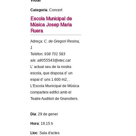
Vidal
c
n
Categoria
: Concert
e
Escola Municipal de
t
r
Música Josep Maria
c
Ruera
d
a
Adreça:
C. de Gregori Resina,
e
1
Telèfon:
938 701 583
G
a/e:
a8055543@xtec.cat
L’ actual seu de la nostra
r
escola, que disposa d’ un
espai d’ uns 1.600 m2, .
a
L'Escola Municipal de Música
comparteix edifici amb el
n
Teatre Auditori de Granollers.
o
Dia
: 29 de gener
Hora
: 19.15 h
l
Lloc
: Sala d'actes