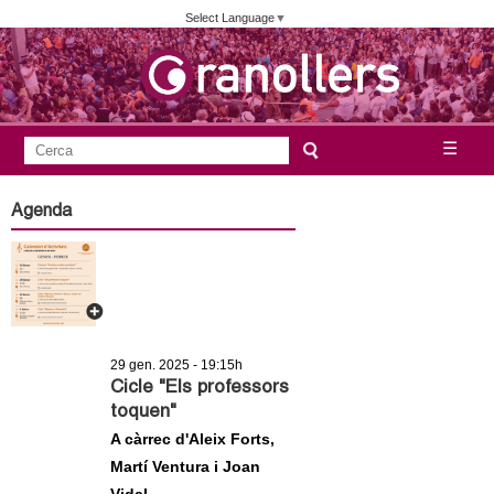
Vés
Select Language
▼
al
contingut
A
C
☰
F
e
j
o
r
Agenda
c
r
u
a
m
n
u
l
t
a
29 gen. 2025 - 19:15h
a
r
Cicle "Els professors
toquen"
i
m
A càrrec d'Aleix Forts,
d
Martí Ventura i Joan
e
e