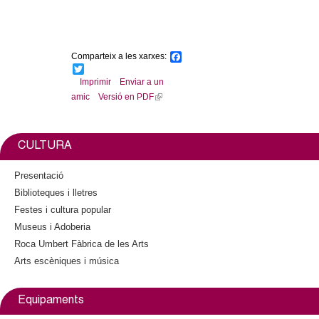
l
e
Comparteix a les xarxes:
F
r
a
T
c
w
Imprimir
Enviar a un
e
i
s
amic
Versió en PDF
(
b
t
l
o
t
o
e
i
k
r
n
CULTURA
k
i
Presentació
s
Biblioteques i lletres
e
Festes i cultura popular
x
Museus i Adoberia
t
Roca Umbert Fàbrica de les Arts
e
Arts escèniques i música
r
n
a
Equipaments
l