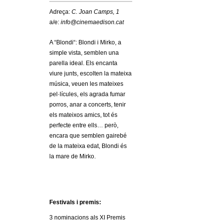
c
n
Adreça:
C. Joan Camps, 1
e
a/e:
info@cinemaedison.cat
t
r
A “Blondi“: Blondi i Mirko, a
c
d
simple vista, semblen una
a
parella ideal. Els encanta
viure junts, escolten la mateixa
e
música, veuen les mateixes
pel·lícules, els agrada fumar
G
porros, anar a concerts, tenir
els mateixos amics, tot és
r
perfecte entre ells… però,
encara que semblen gairebé
a
de la mateixa edat, Blondi és
la mare de Mirko.
n
o
l
Festivals i premis:
3 nominacions als XI Premis