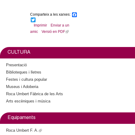
Comparteix a les xarxes:
F
a
T
c
w
Imprimir
Enviar a un
e
i
amic
Versió en PDF
(
b
t
l
o
t
o
e
i
k
r
n
CULTURA
k
i
Presentació
s
Biblioteques i lletres
e
Festes i cultura popular
x
Museus i Adoberia
t
Roca Umbert Fàbrica de les Arts
e
Arts escèniques i música
r
n
a
Equipaments
l
)
Roca Umbert F. A.
(