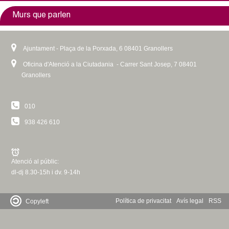
i
k
r
e
e
s
t
Murs que parlen
s
i
n
r
x
e
e
e
s
a
n
t
x
r
x
e
l
a
e
t
n
Ajuntament - Plaça de la Porxada, 6 08401 Granollers
t
x
)
l
r
e
a
Oficina d'Atenció a la Ciutadania - Carrer Sant Josep, 7 08401
e
t
)
n
r
l
Granollers
r
e
a
n
)
n
r
l
a
010
a
n
)
l
l
a
)
938 426 610
)
l
)
Atenció al públic:
dl-dj 8.30-15h i dv. 9-14h
Política de privacitat
Avís legal
RSS
Copyleft