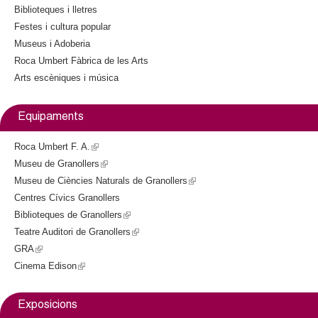
l
s
Biblioteques i lletres
e
Festes i cultura popular
e
x
Museus i Adoberia
t
Roca Umbert Fàbrica de les Arts
r
e
Arts escèniques i música
r
n
s
a
Equipaments
l
)
Roca Umbert F. A.
(
Museu de Granollers
l
(
Museu de Ciències Naturals de Granollers
i
l
(
Centres Cívics Granollers
n
i
l
Biblioteques de Granollers
k
n
(
i
Teatre Auditori de Granollers
i
k
l
(
n
GRA
(
s
i
i
l
k
Cinema Edison
l
(
e
s
n
i
i
i
l
x
e
k
n
s
n
i
t
x
i
k
e
Exposicions
k
n
e
t
s
i
x