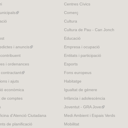
ri
Centres Cívics
nicipals
(link
Comerç
is
ació
Cultura
external)
Cultura de Pau - Can Jonch
ost
Educació
edictes i anuncis
(link
Empresa i ocupació
is
 contribuent
Entitats i participació
external)
es i ordenances
Esports
l contractant
(link
Fons europeus
is
ons i ajuts
Habitatge
external)
ió econòmica
Igualtat de gènere
t de comptes
Infància i adolescència
s
Joventut - GRA Jove
(link
is
icina d'Atenció Ciutadana
Medi Ambient i Espais Verds
external)
nts de planificació
Mobilitat