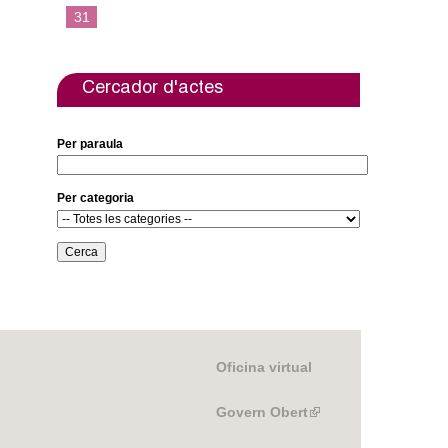
e
t
31
b
t
o
e
o
r
k
Cercador d'actes
Per paraula
Per categoria
Oficina virtual
Govern Obert
(link
is