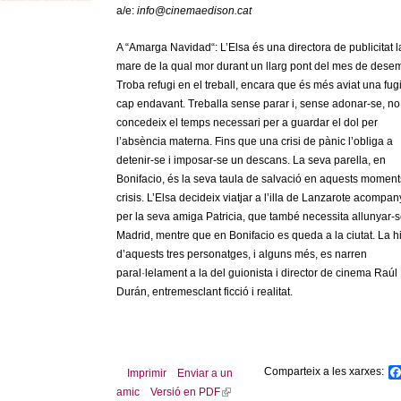
a/e:
info@cinemaedison.cat
A “Amarga Navidad“: L’Elsa és una directora de publicitat l
mare de la qual mor durant un llarg pont del mes de dese
Troba refugi en el treball, encara que és més aviat una fug
cap endavant. Treballa sense parar i, sense adonar-se, no
concedeix el temps necessari per a guardar el dol per
l’absència materna. Fins que una crisi de pànic l’obliga a
detenir-se i imposar-se un descans. La seva parella, en
Bonifacio, és la seva taula de salvació en aquests moment
crisis. L’Elsa decideix viatjar a l’illa de Lanzarote acompa
per la seva amiga Patricia, que també necessita allunyar-
Madrid, mentre que en Bonifacio es queda a la ciutat. La hi
d’aquests tres personatges, i alguns més, es narren
paral·lelament a la del guionista i director de cinema Raúl
Durán, entremesclant ficció i realitat.
Comparteix a les xarxes:
Imprimir
Enviar a un
amic
Versió en PDF
(