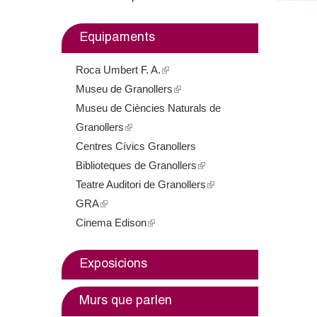
m
Equipaments
e
Roca Umbert F. A.
(
n
Museu de Granollers
l
(
t
Museu de Ciències Naturals de
i
l
Granollers
(
n
i
d
Centres Cívics Granollers
l
k
n
e
Biblioteques de Granollers
i
i
k
(
Teatre Auditori de Granollers
n
s
i
l
(
G
GRA
(
k
e
s
i
l
Cinema Edison
l
i
(
x
e
n
i
r
i
s
l
t
x
k
n
a
n
e
i
e
t
i
k
Exposicions
k
x
n
r
e
s
i
n
i
t
k
n
r
e
s
Murs que parlen