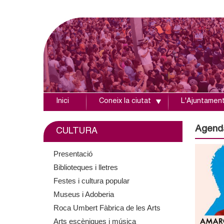
Inici
Coneix la ciutat
L'Ajuntamen
A
j
Agend
CULTURA
u
Presentació
Biblioteques i lletres
n
Festes i cultura popular
t
Museus i Adoberia
Roca Umbert Fàbrica de les Arts
a
Arts escèniques i música