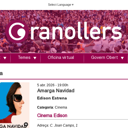
Vés
Select Language
▼
al
contingut
t
Temes
Oficina virtual
Govern Obert
a
5 abr. 2026 - 19:00h
Amarga Navidad
Edison Estrena
Categoria
: Cinema
Cinema Edison
Adreça:
C. Joan Camps, 1