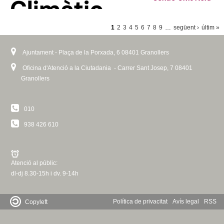
P
1
2
3
4
5
6
7
8
9
…
següent ›
últim »
À
G
Ajuntament - Plaça de la Porxada, 6 08401 Granollers
I
Oficina d'Atenció a la Ciutadania - Carrer Sant Josep, 7 08401
Granollers
N
E
S
010
938 426 610
Atenció al públic:
dl-dj 8.30-15h i dv. 9-14h
Política de privacitat
Avís legal
RSS
Copyleft