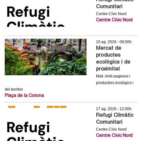
Refugi Climàtic
l
Comunitari
Centre Cívic Nord
e
Centre Cívic Nord
r
s
15 ag. 2026 - 09:00h
Mercat de
productes
ecològics i de
proximitat
Mati. Amb pagesos i
productors ecològics i
del territori
Plaça de la Corona
17 ag. 2026 - 12:00h
Refugi Climàtic
Comunitari
Centre Cívic Nord
Centre Cívic Nord