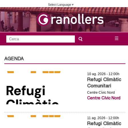
Vés
Select Language
▼
al
contingut
A
C
☰
F
e
j
o
r
c
r
AGENDA
u
a
m
n
10 ag. 2026 - 12:00h
u
Refugi Climàtic
l
t
Comunitari
a
Centre Cívic Nord
a
Centre Cívic Nord
r
i
m
d
11 ag. 2026 - 12:00h
e
e
Refugi Climàtic