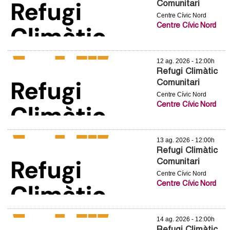
Comunitari
c
n
Centre Cívic Nord
e
Centre Cívic Nord
t
r
c
d
12 ag. 2026 - 12:00h
a
Refugi Climàtic
e
Comunitari
Centre Cívic Nord
G
Centre Cívic Nord
r
13 ag. 2026 - 12:00h
a
Refugi Climàtic
Comunitari
n
Centre Cívic Nord
Centre Cívic Nord
o
l
14 ag. 2026 - 12:00h