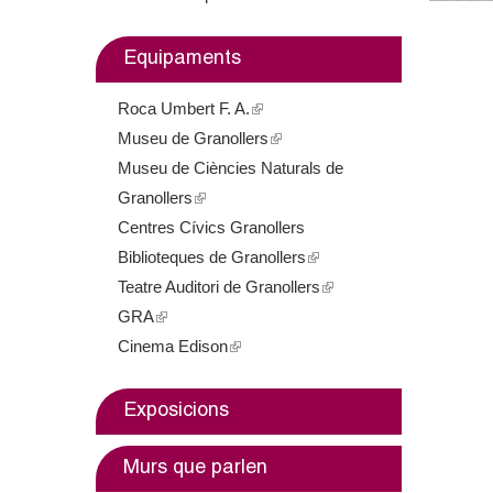
m
Equipaments
e
Roca Umbert F. A.
(
n
Museu de Granollers
l
(
t
Museu de Ciències Naturals de
i
l
Granollers
(
n
i
d
Centres Cívics Granollers
l
k
n
e
Biblioteques de Granollers
i
i
k
(
Teatre Auditori de Granollers
n
s
i
l
(
G
GRA
(
k
e
s
i
l
Cinema Edison
l
i
(
x
e
n
i
r
i
s
l
t
x
k
n
a
n
e
i
e
t
i
k
Exposicions
k
x
n
r
e
s
i
n
i
t
k
n
r
e
s
Murs que parlen