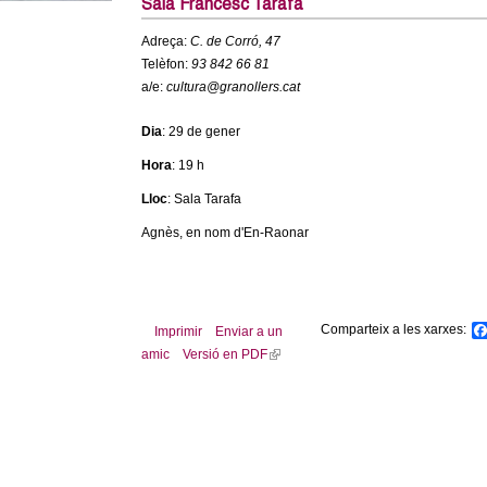
Sala Francesc Tarafa
Adreça:
C. de Corró, 47
Telèfon:
93 842 66 81
a/e:
cultura@granollers.cat
Dia
: 29 de gener
Hora
: 19 h
Lloc
: Sala Tarafa
Agnès, en nom d'En-Raonar
Comparteix a les xarxes:
Imprimir
Enviar a un
amic
Versió en PDF
(
l
i
n
k
i