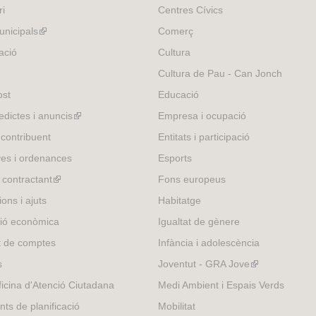
ri
Centres Cívics
nicipals
(link
Comerç
is
ació
Cultura
external)
Cultura de Pau - Can Jonch
ost
Educació
edictes i anuncis
(link
Empresa i ocupació
is
 contribuent
Entitats i participació
external)
es i ordenances
Esports
l contractant
(link
Fons europeus
is
ons i ajuts
Habitatge
external)
ió econòmica
Igualtat de gènere
t de comptes
Infància i adolescència
s
Joventut - GRA Jove
(link
is
icina d'Atenció Ciutadana
Medi Ambient i Espais Verds
external)
nts de planificació
Mobilitat