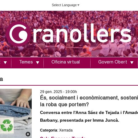
Vés
Select Language
▼
al
contingut
t
Temes
Oficina virtual
Govern Obert
a
29 gen. 2025 - 19:00h
És, socialment i econòmicament, sosteni
la roba que portem?
Conversa entre l'Anna Sáez de Tejada i l'Amad
Barbany, presentada per Imma Juncà.
Categoria
: Xerrada