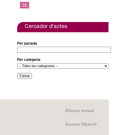
31
Cercador d'actes
Per paraula
Per categoria
Oficina virtual
Govern Obert
(link
is