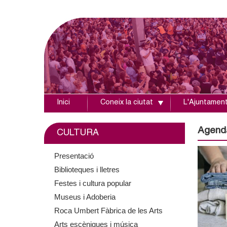
Inici
Coneix la ciutat
L'Ajuntamen
A
j
Agend
CULTURA
u
Presentació
Biblioteques i lletres
n
Festes i cultura popular
t
Museus i Adoberia
Roca Umbert Fàbrica de les Arts
a
Arts escèniques i música