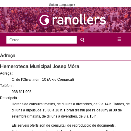
Vés
Select Language
▼
al
contingut
A
C
☰
F
e
j
o
r
Adreça
c
r
u
Hemeroteca Municipal Josep Móra
a
m
Adreça :
n
u
C. de l'Olivar, núm. 10 (Arxiu Comarcal)
l
Telèfon :
t
938 611 908
a
Descripció :
a
r
Horaris de consulta: matins, de dilluns a divendres, de 9 a 14 h. Tardes, de
i
dilluns a dijous, de 15.30 a 18 h. Horari d'estiu (de l'1 de juny al 30 de
m
setembre): matins, de dilluns a divendres, de 8 a 15 h.
d
e
Els serveis oferts són de consulta i de reproducció de documents.
e