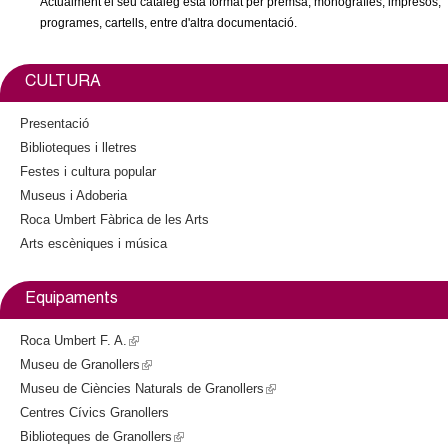
Actualment el seu catàleg està format per premsa, monografies, impresos,
c
n
programes, cartells, entre d'altra documentació.
e
t
r
CULTURA
c
d
a
Presentació
Biblioteques i lletres
e
Festes i cultura popular
G
Museus i Adoberia
Roca Umbert Fàbrica de les Arts
r
Arts escèniques i música
a
Equipaments
n
Roca Umbert F. A.
(
Museu de Granollers
l
(
o
Museu de Ciències Naturals de Granollers
i
l
(
l
Centres Cívics Granollers
n
i
l
Biblioteques de Granollers
k
n
(
i