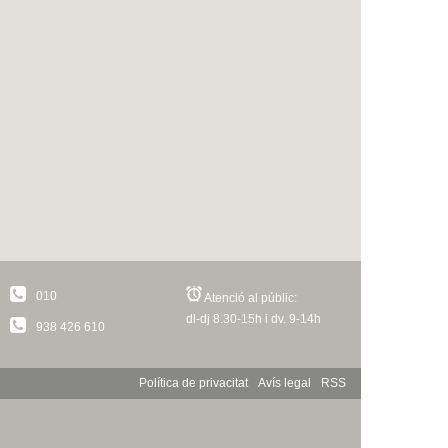
010
Atenció al públic:
dl-dj 8.30-15h i dv. 9-14h
938 426 610
Política de privacitat
Avís legal
RSS