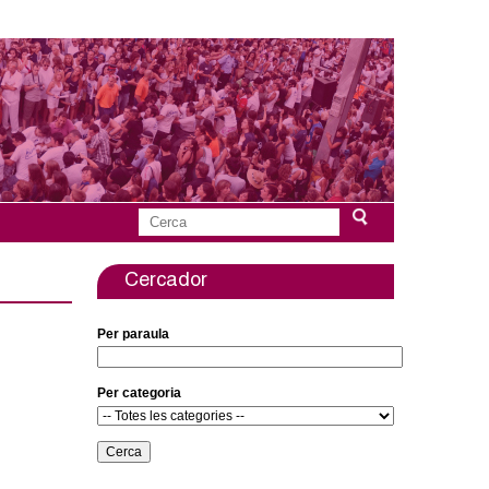
C
F
e
r
Cercador
o
c
a
r
Per paraula
m
Per categoria
u
l