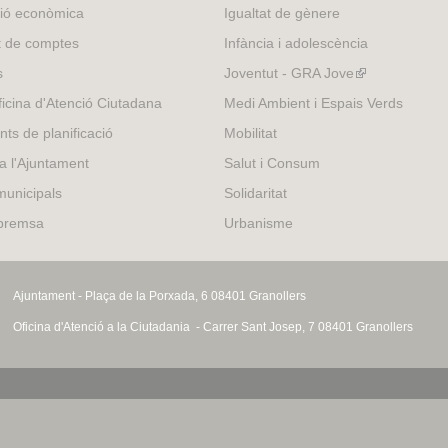
external)
ió econòmica
Igualtat de gènere
t de comptes
Infància i adolescència
s
Joventut - GRA Jove
(link
is
icina d'Atenció Ciutadana
Medi Ambient i Espais Verds
external)
nts de planificació
Mobilitat
 a l'Ajuntament
Salut i Consum
municipals
Solidaritat
 premsa
Urbanisme
Ajuntament - Plaça de la Porxada, 6 08401 Granollers
Oficina d'Atenció a la Ciutadania - Carrer Sant Josep, 7 08401 Granollers