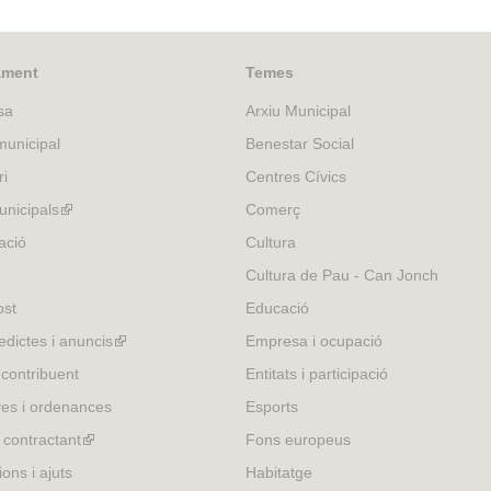
a
l
)
ament
Temes
sa
Arxiu Municipal
unicipal
Benestar Social
ri
Centres Cívics
nicipals
(link
Comerç
is
ació
Cultura
external)
Cultura de Pau - Can Jonch
ost
Educació
edictes i anuncis
(link
Empresa i ocupació
is
 contribuent
Entitats i participació
external)
es i ordenances
Esports
l contractant
(link
Fons europeus
is
ons i ajuts
Habitatge