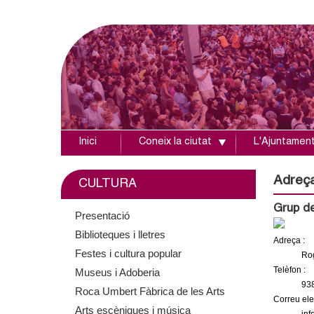
Inici
Coneix la ciutat
L'Ajuntamen
A
j
Adreç
CULTURA
u
Grup de
Presentació
Biblioteques i lletres
n
Adreça :
Festes i cultura popular
Rog
t
Telèfon :
Museus i Adoberia
93
Roca Umbert Fàbrica de les Arts
a
Correu elec
Arts escèniques i música