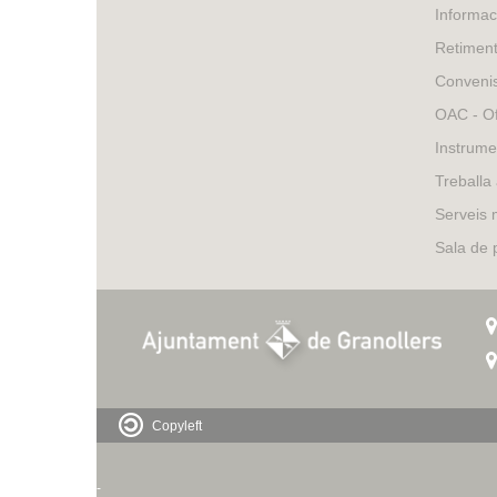
Informac
Retimen
Conveni
OAC - Of
Instrume
Treballa
Serveis 
Sala de
Copyleft
-