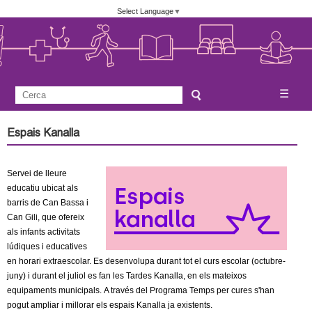
Vés
Select Language
▼
al
contingut
A
C
☰
F
e
j
o
r
Espais Kanalla
c
r
u
a
m
Servei de lleure
n
u
educatiu ubicat als
l
barris de Can Bassa i
t
Can Gili, que ofereix
a
als infants activitats
a
r
lúdiques i educatives
i
en horari extraescolar. Es desenvolupa durant tot el curs escolar (octubre-
m
juny) i durant el juliol es fan les Tardes Kanalla, en els mateixos
d
equipaments municipals. A través del Programa Temps per cures s'han
e
e
pogut ampliar i millorar els espais Kanalla ja existents.