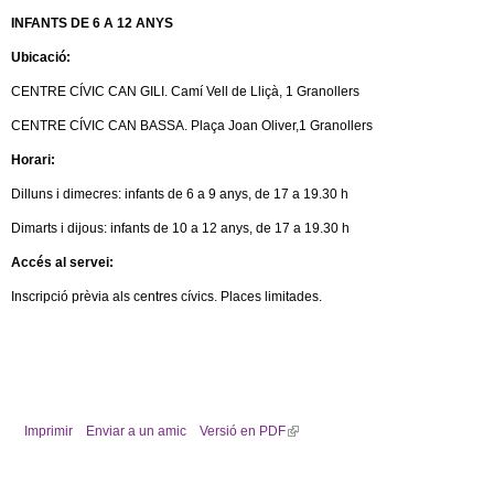
c
n
INFANTS DE 6 A 12 ANYS
e
Ubicació:
t
r
CENTRE CÍVIC CAN GILI. Camí Vell de Lliçà, 1 Granollers
c
d
CENTRE CÍVIC CAN BASSA. Plaça Joan Oliver,1 Granollers
a
Horari:
e
Dilluns i dimecres: infants de 6 a 9 anys, de 17 a 19.30 h
G
Dimarts i dijous: infants de 10 a 12 anys, de 17 a 19.30 h
r
Accés al servei:
Inscripció prèvia als centres cívics. Places limitades.
a
n
o
Imprimir
Enviar a un amic
Versió en PDF
(
l
l
i