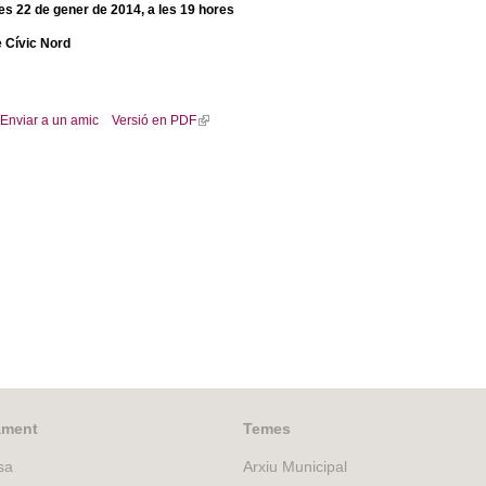
es 22 de gener de 2014, a les 19 hores
e Cívic Nord
Enviar a un amic
Versió en PDF
(
l
i
n
k
i
s
e
x
t
e
r
n
a
ament
Temes
l
)
sa
Arxiu Municipal