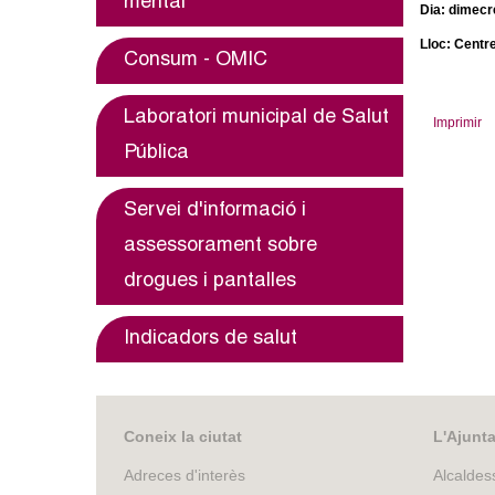
mental
Dia: dimecr
m
Lloc: Centr
Consum - OMIC
e
n
Laboratori municipal de Salut
Imprimir
Pública
t
d
Servei d'informació i
assessorament sobre
e
drogues i pantalles
G
Indicadors de salut
r
a
Coneix la ciutat
L'Ajunt
n
Adreces d'interès
Alcaldes