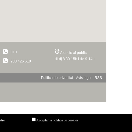
010
Atenció al públic:
dl-dj 8.30-15h i dv. 9-14h
938 426 610
Política de privacitat
Avís legal
RSS
stre
Acceptar la política de cookies