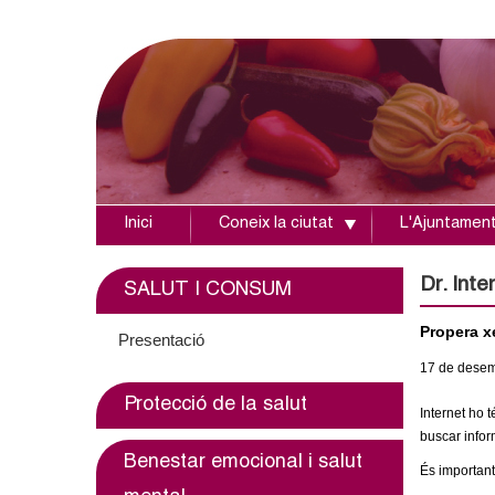
Inici
Coneix la ciutat
L'Ajuntamen
A
j
Dr. Inte
SALUT I CONSUM
u
Propera xe
Presentació
17
de dese
n
Protecció de la salut
Internet ho 
t
buscar infor
Benestar emocional i salut
a
És important