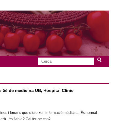
C
F
e
r
o
c
a
e 5è de medicina UB, Hospital Clínic
r
m
àgines i fòrums que ofereixen informació mèdicina. És normal
u
rò...és fiable? Cal fer-ne cas?
l