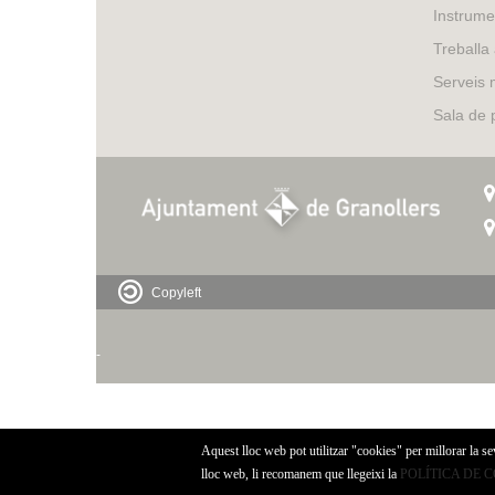
Instrume
Treballa
Serveis 
Sala de
Copyleft
-
Aquest lloc web pot utilitzar "cookies" per millorar la s
lloc web, li recomanem que llegeixi la
POLÍTICA DE 