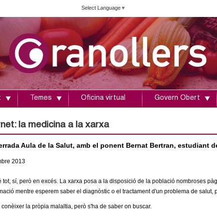
Vés
Select Language
▼
al
contingut
t
Temes
Oficina virtual
Govern Obert
rnet: la medicina a la xarxa
rrada Aula de la Salut, amb el ponent Bernat Bertran, estudiant d
mbre
2013
té tot, sí, però en excés. La xarxa posa a la disposició de la població nombroses p
mació mentre esperem saber el diagnòstic o el tractament d'un problema de salut, pe
 conèixer la pròpia malaltia, però s'ha de saber on buscar.