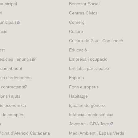
unicipal
Benestar Social
ri
Centres Cívics
nicipals
(link
Comerç
is
ació
Cultura
external)
Cultura de Pau - Can Jonch
ost
Educació
edictes i anuncis
(link
Empresa i ocupació
is
 contribuent
Entitats i participació
external)
es i ordenances
Esports
l contractant
(link
Fons europeus
is
ons i ajuts
Habitatge
external)
ió econòmica
Igualtat de gènere
t de comptes
Infància i adolescència
s
Joventut - GRA Jove
(link
is
icina d'Atenció Ciutadana
Medi Ambient i Espais Verds