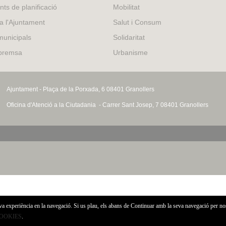
external)
nts de planificació
Mobilitat
 a l'Ajuntament
Salut i Consum
municipals
Solidaritat
 premsa
Urbanisme
Ajuntament - Plaça de la Porxada, 6 08401 Granollers
Oficina d'Atenció a la Ciutadania - Carrer Sant Josep, 7 08401 Granollers
eva experiència en la navegació. Si us plau, els abans de Continuar amb la seva navegació per no
COOKIES
.