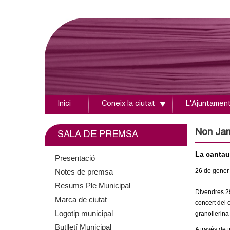
Inici
Coneix la ciutat
L'Ajuntamen
A
j
Non Jam
SALA DE PREMSA
u
La cantaut
Presentació
Notes de premsa
26
de gener
n
Resums Ple Municipal
Divendres 29
t
Marca de ciutat
concert del 
Logotip municipal
granollerina
a
Butlletí Municipal
A través de t