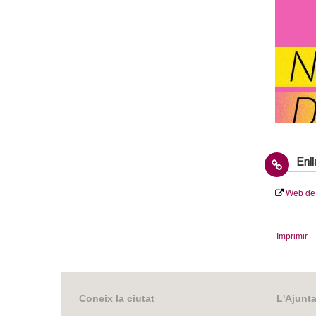
o
l
l
e
r
s
Enl
Web de 
Imprimir
Coneix la ciutat
L'Ajunt