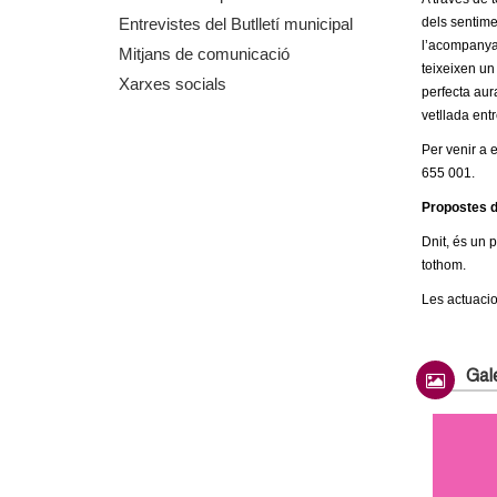
m
Entrevistes del Butlletí municipal
dels sentime
l’acompanyam
Mitjans de comunicació
e
teixeixen un
Xarxes socials
perfecta aur
n
vetllada ent
Per venir a 
t
655 001.
d
Propostes d’
Dnit, és un p
e
tothom.
Les actuacio
G
r
Gale
a
n