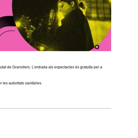
a
r
i
d
e
c
ciutat de Granollers. L’entrada als espectacles és gratuïta per a
e
r
les autoritats sanitàries.
c
a