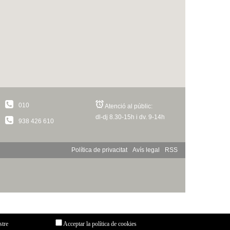
010
Atenció al públic:
dl-dj 8.30-15h i dv. 9-14h
938 426 610
Política de privacitat
Avís legal
RSS
stre
Acceptar la política de cookies