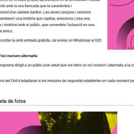
nts amb la veu trencada que la caracteritza i
ent d'un ukelele baríton. Les seves cançons i versions
 ambient i una història que captiva, emociona i crea una
a i simbiosi amb el públic, que converteix l’actuació en una
re amics.
escoltar-la amb entrada gratuïta, cal enviar un WhatsApp al 620
oci nocturn alternatiu
rograma dirigit a un públic jove-adult que vol oferir un oci nocturn i alternatiu a la 
ns del Dnit s'adaptaran a les mesures de seguretat establertes en cada moment per 
ria de fotos