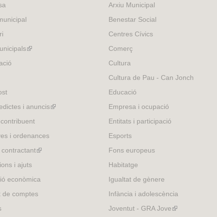
sa
Arxiu Municipal
s
e
unicipal
Benestar Social
x
ri
Centres Cívics
t
e
nicipals
(link
Comerç
r
is
ació
Cultura
n
external)
Cultura de Pau - Can Jonch
a
l
ost
Educació
)
edictes i anuncis
(link
Empresa i ocupació
is
 contribuent
Entitats i participació
external)
es i ordenances
Esports
l contractant
(link
Fons europeus
is
ons i ajuts
Habitatge
external)
ió econòmica
Igualtat de gènere
t de comptes
Infància i adolescència
s
Joventut - GRA Jove
(link