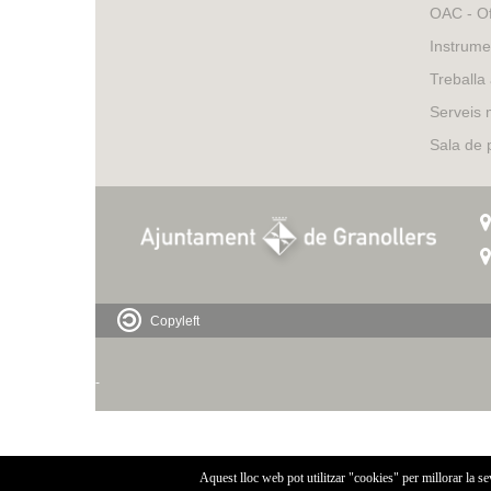
OAC - Of
Instrume
Treballa
Serveis 
Sala de
Copyleft
-
Aquest lloc web pot utilitzar "cookies" per millorar la s