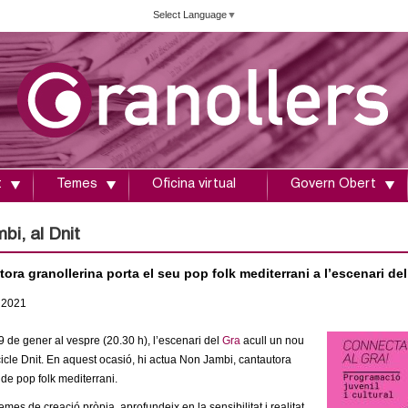
Vés
Select Language
▼
al
contingut
t
Temes
Oficina virtual
Govern Obert
bi, al Dnit
ora granollerina porta el seu pop folk mediterrani a l’escenari del
2021
 de gener al vespre (20.30 h), l’escenari del
Gra
acull un nou
cicle Dnit. En aquest ocasió, hi actua Non Jambi, cantautora
 de pop folk mediterrani.
emes de creació pròpia, aprofundeix en la sensibilitat i realitat