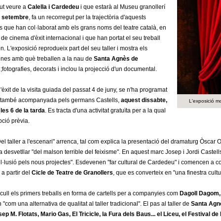
ut veure a
Calella i Cardedeu
i que estarà al Museu granollerí
de setembre
, fa un recorregut per la trajectòria d'aquests
s que han col·laborat amb els grans noms del teatre català, en
de cinema d'èxit internacional i que han portat el seu treball
. L'exposició reprodueix part del seu taller i mostra els
eines amb què treballen a la nau de
Santa Agnès de
s
;fotografies, decorats i inclou la projecció d'un documental.
'èxit de la visita guiada del passat 4 de juny, se n'ha programat
també acompanyada pels germans Castells,
aquest dissabte,
L'exposició m
a les 6 de la tarda
. Es tracta d'una activitat gratuïta per a la qual
pció prèvia.
el taller a l'escenari" arrenca, tal com explica la presentació del dramaturg Òscar 
esvetllar "del malson terrible del feixisme". En aquest marc Josep i Jordi Castells, fi
a il·lusió pels nous projectes". Esdevenen "far cultural de Cardedeu" i comencen a 
, a partir del
Cicle de Teatre de Granollers
, que es converteix en "una finestra cult
cull els primers treballs en forma de cartells per a companyies com
Dagoll Dagom,
"com una alternativa de qualitat al taller tradicional". El pas al taller de
Santa Agn
ep M. Flotats, Mario Gas, El Tricicle, la Fura dels Baus... el Liceu, el Festival de