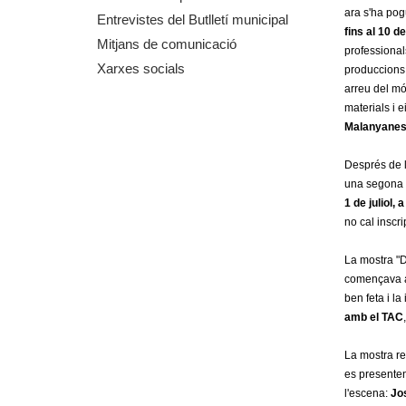
ara s'ha pog
m
Entrevistes del Butlletí municipal
fins al 10 
Mitjans de comunicació
professional
e
Xarxes socials
produccions 
arreu del món
n
materials i 
Malanyane
t
Després de l
d
una segona 
1 de juliol, 
e
no cal inscri
G
La mostra "D
començava a d
r
ben feta i l
amb el TAC
a
La mostra re
n
es presenten 
l'escena:
Jos