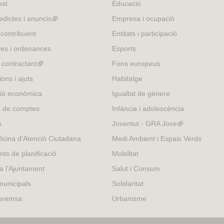
ost
Educació
)
edictes i anuncis
(link
Empresa i ocupació
is
 contribuent
Entitats i participació
external)
es i ordenances
Esports
l contractant
(link
Fons europeus
is
ons i ajuts
Habitatge
external)
ió econòmica
Igualtat de gènere
t de comptes
Infància i adolescència
s
Joventut - GRA Jove
(link
is
icina d'Atenció Ciutadana
Medi Ambient i Espais Verds
external)
nts de planificació
Mobilitat
 a l'Ajuntament
Salut i Consum
municipals
Solidaritat
 premsa
Urbanisme