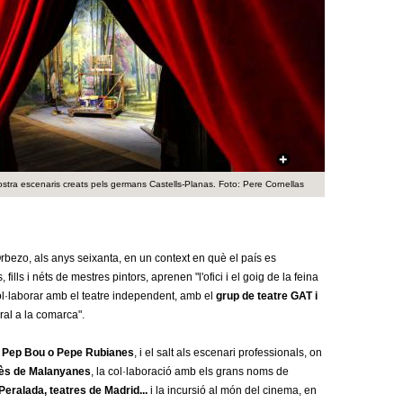
a
r
i
d
e
c
ostra escenaris creats pels germans Castells-Planas. Foto: Pere Cornellas
e
r
Orbezo, als anys seixanta, en un context en què el país es
c
lls i néts de mestres pintors, aprenen "l'ofici i el goig de la feina
col·laborar amb el teatre independent, amb el
grup de teatre GAT i
a
ural a la comarca".
 Pep Bou o Pepe Rubianes
, i el salt als escenari professionals, on
ès de Malanyanes
, la col·laboració amb els grans noms de
 Peralada, teatres de Madrid...
i la incursió al món del cinema, en