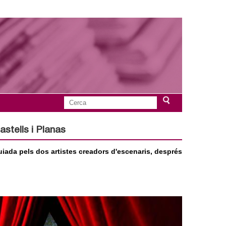
C
F
e
r
stells i Planas
o
c
a
iada pels dos artistes creadors d'escenaris, després
r
m
u
l