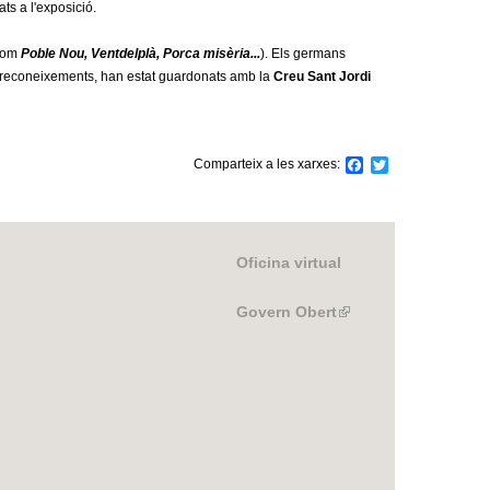
s a l'exposició.
 com
Poble Nou, Ventdelplà, Porca misèria...
). Els germans
 reconeixements, han estat guardonats amb la
Creu Sant Jordi
Comparteix a les xarxes:
F
T
a
w
c
i
e
t
b
t
o
e
Oficina virtual
o
r
k
Govern Obert
(link
is
external)