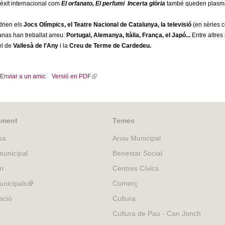
d'èxit internacional com
El orfanato, El perfumi Incerta glòria
també queden plasmat
rien els
Jocs Olímpics, el Teatre Nacional de Catalunya, la televisió
(en sèries
anas han treballat arreu:
Portugal, Alemanya, Itàlia, França, el Japó...
Entre altres
el de
Vallesà de l'Any
i la
Creu de Terme de Cardedeu.
Enviar a un amic
Versió en PDF
(
l
i
n
k
ament
Temes
i
sa
Arxiu Municipal
s
e
unicipal
Benestar Social
x
ri
Centres Cívics
t
e
nicipals
(link
Comerç
r
is
ació
Cultura
n
external)
Cultura de Pau - Can Jonch
a
l