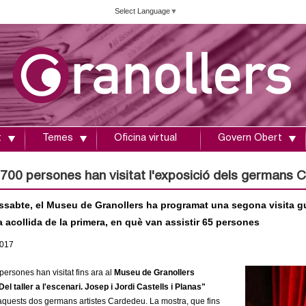
Vés
Select Language
▼
al
contingut
t
Temes
Oficina virtual
Govern Obert
700 persones han visitat l'exposició dels germans Ca
ssabte, el Museu de Granollers ha programat una segona visita gu
 acollida de la primera, en què van assistir 65 persones
017
ersones han visitat fins ara al
Museu de Granollers
Del taller a l'escenari. Josep i Jordi Castells i Planas"
quests dos germans artistes Cardedeu. La mostra, que fins